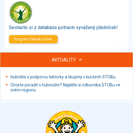
Zelenina
Brambory, luštěniny, houby
Sladkosti, slané výrobky
Zmrzliny
Sestavte si z databáze potravin vyvážený jídelníček!
Ochucovadla, přísady, sladidla
Program Sebekoučink
Sušené směsi
Polotovary, hotové pokrmy
Proteinové výrobky, doplňky stravy
AKTUALITY
Nápoje nealkoholické
Nápoje alkoholické
Hubněte s podporou lektorky a skupiny v kurzech STOBu
Restaurace, jídelny, hotová jídla
Chcete poradit s hubnutím? Najděte si odborníka STOBu ve
Fastfood
svém regionu
Studená kuchyně, lahůdkářské výrobky