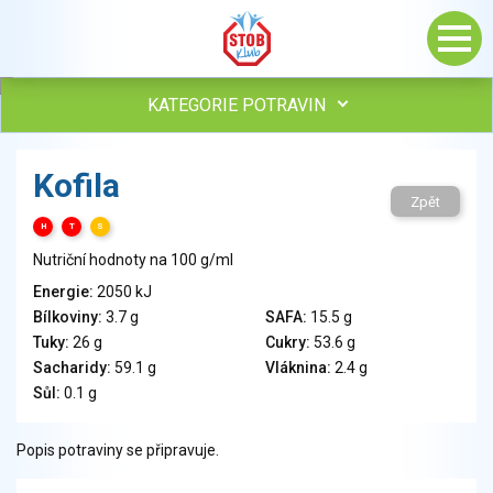
KATEGORIE POTRAVIN
Maso, drůbež, ryby, uzeniny
Kofila
Vejce
Zpět
Mléko
H
T
S
Mléčné výrobky
Nutriční hodnoty na 100 g/ml
Sýry
Energie:
2050 kJ
Veganské a vegetariánské výrobky
Bílkoviny:
3.7 g
SAFA:
15.5 g
Tuky
Tuky:
26 g
Cukry:
53.6 g
Obiloviny, mouka, cereální výrobky
Sacharidy:
59.1 g
Vláknina:
2.4 g
Chléb, pečivo, křehké chleby, pufované výrobky
Sůl:
0.1 g
Přílohy
Ovoce
Popis potraviny se připravuje.
Ořechy, semena