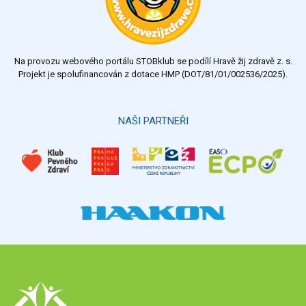
Na provozu webového portálu STOBklub se podílí Hravě žij zdravě z. s.
Projekt je spolufinancován z dotace HMP (DOT/81/01/002536/2025).
NAŠI PARTNEŘI