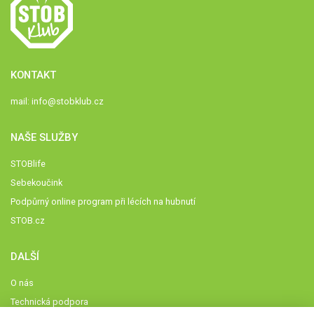
KONTAKT
mail:
info@stobklub.cz
NAŠE SLUŽBY
STOBlife
Sebekoučink
Podpůrný online program při lécích na hubnutí
STOB.cz
DALŠÍ
O nás
Technická podpora