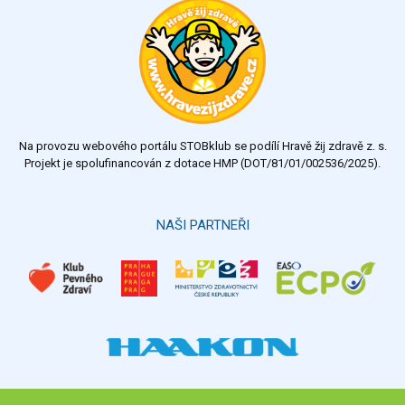
Na provozu webového portálu STOBklub se podílí Hravě žij zdravě z. s.
Projekt je spolufinancován z dotace HMP (DOT/81/01/002536/2025).
NAŠI PARTNEŘI