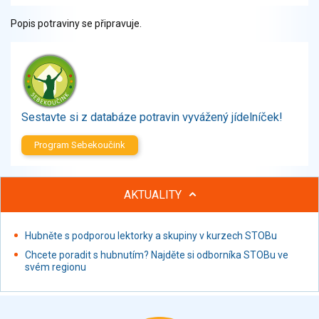
Zelenina
Popis potraviny se připravuje.
Brambory, luštěniny, houby
Sladkosti, slané výrobky
Zmrzliny
Ochucovadla, přísady, sladidla
Sušené směsi
Sestavte si z databáze potravin vyvážený jídelníček!
Polotovary, hotové pokrmy
Proteinové výrobky, doplňky stravy
Program Sebekoučink
Nápoje nealkoholické
Nápoje alkoholické
Restaurace, jídelny, hotová jídla
AKTUALITY
Fastfood
Studená kuchyně, lahůdkářské výrobky
Hubněte s podporou lektorky a skupiny v kurzech STOBu
Chcete poradit s hubnutím? Najděte si odborníka STOBu ve
svém regionu