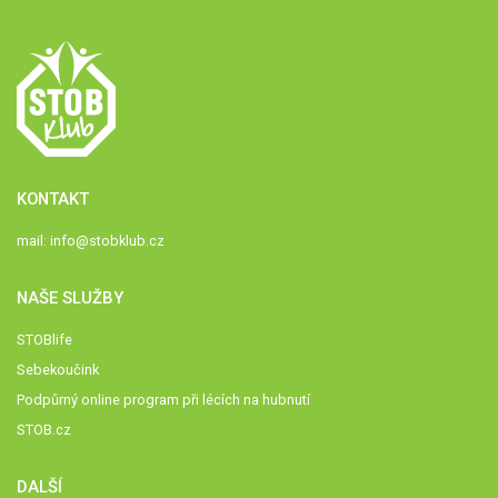
KONTAKT
mail:
info@stobklub.cz
NAŠE SLUŽBY
STOBlife
Sebekoučink
Podpůrný online program při lécích na hubnutí
STOB.cz
DALŠÍ