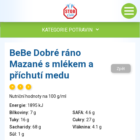
KATEGORIE POTRAVIN
Maso, drůbež, ryby, uzeniny
BeBe Dobré ráno
Vejce
Mazané s mlékem a
Mléko
Zpět
Mléčné výrobky
příchutí medu
Sýry
Veganské a vegetariánské výrobky
H
T
S
Tuky
Nutriční hodnoty na 100 g/ml
Obiloviny, mouka, cereální výrobky
Energie:
1895 kJ
Chléb, pečivo, křehké chleby, pufované výrobky
Bílkoviny:
7 g
SAFA:
4.6 g
Přílohy
Tuky:
16 g
Cukry:
27 g
Ovoce
Sacharidy:
68 g
Vláknina:
4.1 g
Sůl:
1 g
Ořechy, semena