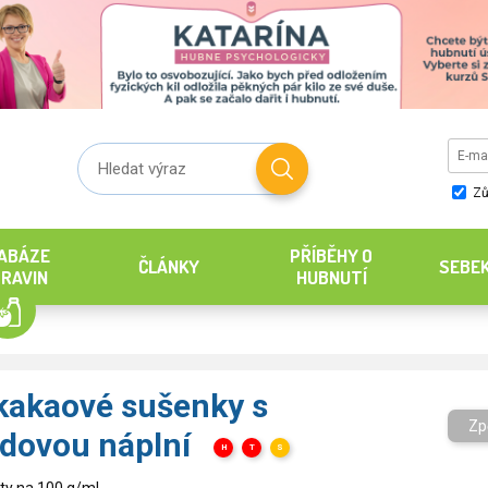
Zů
ABÁZE
PŘÍBĚHY O
ČLÁNKY
SEBE
RAVIN
HUBNUTÍ
kakaové sušenky s
Zp
dovou náplní
H
T
S