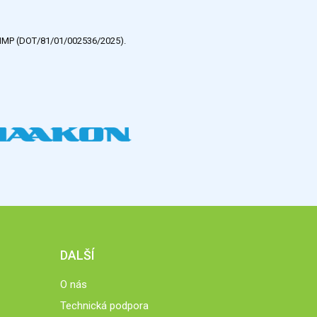
e HMP (DOT/81/01/002536/2025).
DALŠÍ
O nás
Technická podpora