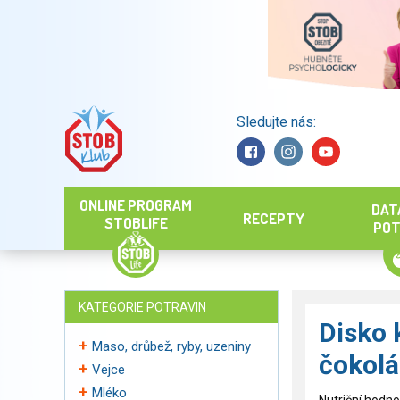
Sledujte nás:
Hledat
ONLINE PROGRAM
DAT
RECEPTY
STOBLIFE
POT
KATEGORIE POTRAVIN
Disko 
Maso, drůbež, ryby, uzeniny
čokolá
Vejce
Mléko