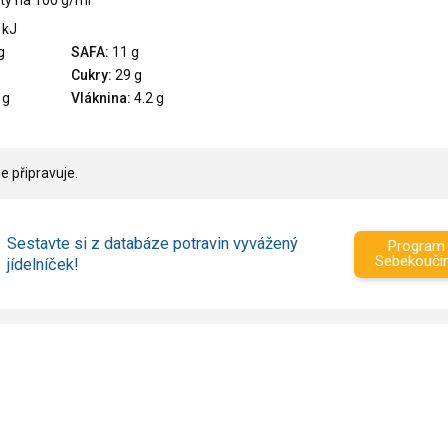
ty na 100 g/ml
 kJ
g
SAFA:
11 g
Cukry:
29 g
 g
Vláknina:
4.2 g
e připravuje.
Sestavte si z databáze potravin vyvážený
Program
Sebekouči
jídelníček!