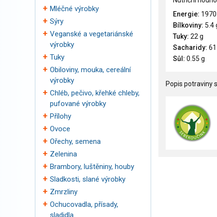
Nutriční hodno
Mléčné výrobky
Energie:
1970
Sýry
Bílkoviny:
5.4 
Veganské a vegetariánské
Tuky:
22 g
výrobky
Sacharidy:
61
Tuky
Sůl:
0.55 g
Obiloviny, mouka, cereální
výrobky
Popis potraviny s
Chléb, pečivo, křehké chleby,
pufované výrobky
Přílohy
Ovoce
Ořechy, semena
Zelenina
Brambory, luštěniny, houby
Sladkosti, slané výrobky
Zmrzliny
Ochucovadla, přísady,
sladidla