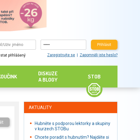
Přihlásit
Zaregistrujte se
Zapomněli jste heslo?
stat přihlášený
DISKUZE
KOUČINK
STOB
A BLOGY
AKTUALITY
ět
Hubněte s podporou lektorky a skupiny
v kurzech STOBu
Chcete poradit s hubnutím? Najděte si