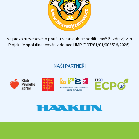
Na provozu webového portálu STOBklub se podílí Hravě žij zdravě z. s.
Projekt je spolufinancován z dotace HMP (DOT/81/01/002536/2025).
NAŠI PARTNEŘI