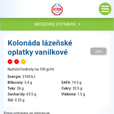
KATEGORIE POTRAVIN
Maso, drůbež, ryby, uzeniny
Kolonáda lázeňské
Vejce
oplatky vanilkové
Mléko
Zpět
Mléčné výrobky
H
T
S
Sýry
Nutriční hodnoty na 100 g/ml
Veganské a vegetariánské výrobky
Tuky
Energie:
2160 kJ
Bílkoviny:
5.4 g
SAFA:
14.5 g
Obiloviny, mouka, cereální výrobky
Tuky:
26 g
Cukry:
33.5 g
Chléb, pečivo, křehké chleby, pufované výrobky
Sacharidy:
63.5 g
Vláknina:
1.5 g
Přílohy
Sůl:
0.25 g
Ovoce
Ořechy, semena
Popis potraviny se připravuje.