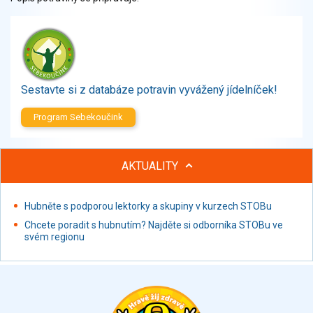
Zelenina
Brambory, luštěniny, houby
Sladkosti, slané výrobky
Zmrzliny
Ochucovadla, přísady, sladidla
Sestavte si z databáze potravin vyvážený jídelníček!
Sušené směsi
Polotovary, hotové pokrmy
Program Sebekoučink
Proteinové výrobky, doplňky stravy
Nápoje nealkoholické
AKTUALITY
Nápoje alkoholické
Restaurace, jídelny, hotová jídla
Hubněte s podporou lektorky a skupiny v kurzech STOBu
Fastfood
Studená kuchyně, lahůdkářské výrobky
Chcete poradit s hubnutím? Najděte si odborníka STOBu ve
svém regionu