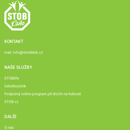
KONTAKT
mail:
info@stobklub.cz
NAŠE SLUŽBY
STOBlife
Sebekoučink
Podpůrný online program při lécích na hubnutí
STOB.cz
DALŠÍ
O nás