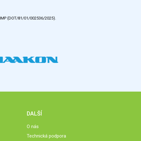
e HMP (DOT/81/01/002536/2025).
DALŠÍ
O nás
Technická podpora