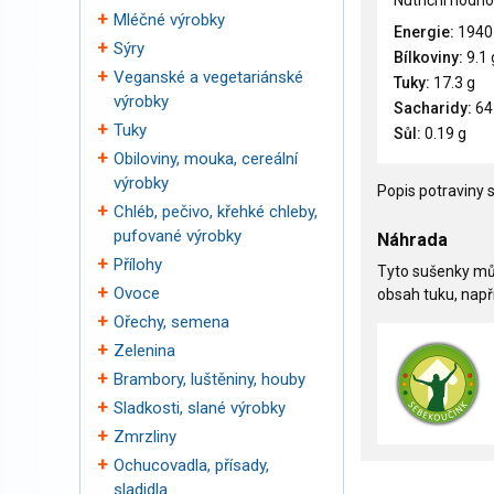
Nutriční hodno
Mléčné výrobky
Energie:
1940
Sýry
Bílkoviny:
9.1 
Veganské a vegetariánské
Tuky:
17.3 g
výrobky
Sacharidy:
64
Tuky
Sůl:
0.19 g
Obiloviny, mouka, cereální
výrobky
Popis potraviny s
Chléb, pečivo, křehké chleby,
pufované výrobky
Náhrada
Přílohy
Tyto sušenky můž
Ovoce
obsah tuku, např
Ořechy, semena
Zelenina
Brambory, luštěniny, houby
Sladkosti, slané výrobky
Zmrzliny
Ochucovadla, přísady,
sladidla