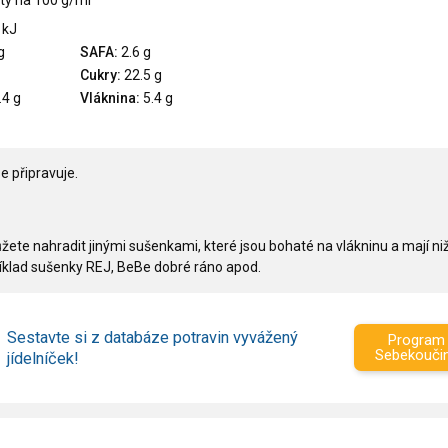
ty na 100 g/ml
 kJ
g
SAFA:
2.6 g
Cukry:
22.5 g
.4 g
Vláknina:
5.4 g
e připravuje.
ete nahradit jinými sušenkami, které jsou bohaté na vlákninu a mají niž
íklad sušenky REJ, BeBe dobré ráno apod.
Sestavte si z databáze potravin vyvážený
Program
Sebekouči
jídelníček!