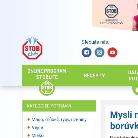
Sledujte nás:
Hledat
ONLINE PROGRAM
DAT
RECEPTY
STOBLIFE
POT
KATEGORIE POTRAVIN
Mysli 
Maso, drůbež, ryby, uzeniny
borův
Vejce
Mléko