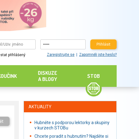
Přihlásit
Zaregistrujte se
Zapomněli jste heslo?
stat přihlášený
DISKUZE
KOUČINK
STOB
A BLOGY
AKTUALITY
ět
Hubněte s podporou lektorky a skupiny
v kurzech STOBu
Chcete poradit s hubnutím? Najděte si