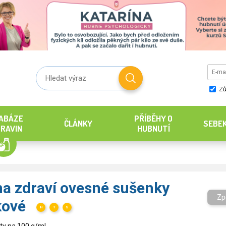
Zů
ABÁZE
PŘÍBĚHY O
ČLÁNKY
SEBE
RAVIN
HUBNUTÍ
na zdraví ovesné sušenky
Zp
kové
H
T
S