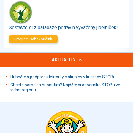
Zelenina
Brambory, luštěniny, houby
Sladkosti, slané výrobky
Zmrzliny
Sestavte si z databáze potravin vyvážený jídelníček!
Ochucovadla, přísady, sladidla
Program Sebekoučink
Sušené směsi
Polotovary, hotové pokrmy
Proteinové výrobky, doplňky stravy
AKTUALITY
Nápoje nealkoholické
Nápoje alkoholické
Hubněte s podporou lektorky a skupiny v kurzech STOBu
Restaurace, jídelny, hotová jídla
Chcete poradit s hubnutím? Najděte si odborníka STOBu ve
Fastfood
svém regionu
Studená kuchyně, lahůdkářské výrobky