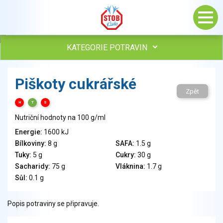
KATEGORIE POTRAVIN
Maso, drůbež, ryby, uzeniny
Piškoty cukrářské
Vejce
Zpět
Mléko
H
T
S
Mléčné výrobky
Nutriční hodnoty na 100 g/ml
Sýry
Energie:
1600 kJ
Veganské a vegetariánské výrobky
Bílkoviny:
8 g
SAFA:
1.5 g
Tuky
Tuky:
5 g
Cukry:
30 g
Obiloviny, mouka, cereální výrobky
Sacharidy:
75 g
Vláknina:
1.7 g
Chléb, pečivo, křehké chleby, pufované výrobky
Sůl:
0.1 g
Přílohy
Ovoce
Popis potraviny se připravuje.
Ořechy, semena