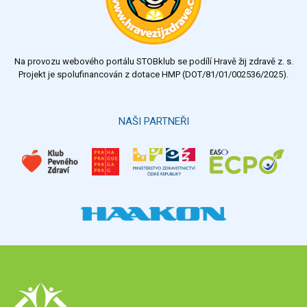
Na provozu webového portálu STOBklub se podílí Hravě žij zdravě z. s.
Projekt je spolufinancován z dotace HMP (DOT/81/01/002536/2025).
NAŠI PARTNEŘI