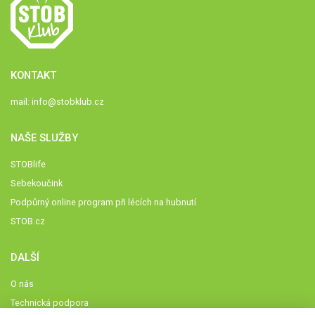
KONTAKT
mail:
info@stobklub.cz
NAŠE SLUŽBY
STOBlife
Sebekoučink
Podpůrný online program při lécích na hubnutí
STOB.cz
DALŠÍ
O nás
Technická podpora