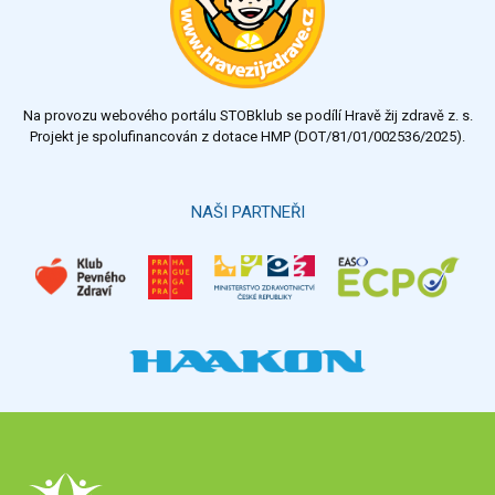
Na provozu webového portálu STOBklub se podílí Hravě žij zdravě z. s.
Projekt je spolufinancován z dotace HMP (DOT/81/01/002536/2025).
NAŠI PARTNEŘI