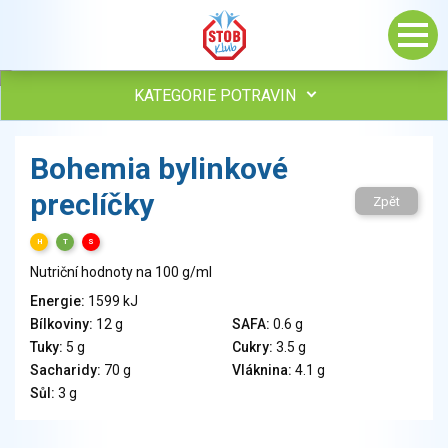
KATEGORIE POTRAVIN
Maso, drůbež, ryby, uzeniny
Bohemia bylinkové
Vejce
preclíčky
Mléko
Zpět
Mléčné výrobky
H
T
S
Sýry
Nutriční hodnoty na 100 g/ml
Veganské a vegetariánské výrobky
Tuky
Energie:
1599 kJ
Bílkoviny:
12 g
SAFA:
0.6 g
Obiloviny, mouka, cereální výrobky
Tuky:
5 g
Cukry:
3.5 g
Chléb, pečivo, křehké chleby, pufované výrobky
Sacharidy:
70 g
Vláknina:
4.1 g
Přílohy
Sůl:
3 g
Ovoce
Ořechy, semena