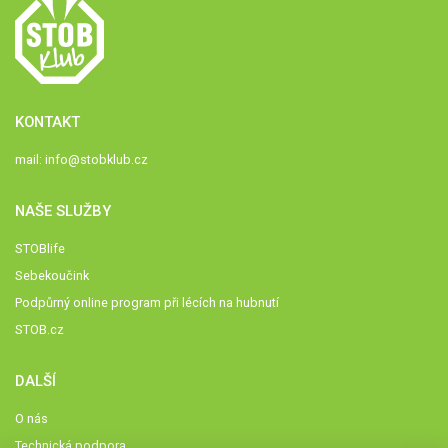
KONTAKT
mail:
info@stobklub.cz
NAŠE SLUŽBY
STOBlife
Sebekoučink
Podpůrný online program při lécích na hubnutí
STOB.cz
DALŠÍ
O nás
Technická podpora