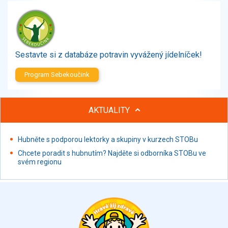
Zelenina
Brambory, luštěniny, houby
Sladkosti, slané výrobky
Zmrzliny
Sestavte si z databáze potravin vyvážený jídelníček!
Ochucovadla, přísady, sladidla
Sušené směsi
Program Sebekoučink
Polotovary, hotové pokrmy
Proteinové výrobky, doplňky stravy
AKTUALITY
Nápoje nealkoholické
Nápoje alkoholické
Restaurace, jídelny, hotová jídla
Hubněte s podporou lektorky a skupiny v kurzech STOBu
Fastfood
Chcete poradit s hubnutím? Najděte si odborníka STOBu ve
svém regionu
Studená kuchyně, lahůdkářské výrobky