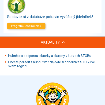
Zelenina
Brambory, luštěniny, houby
Sladkosti, slané výrobky
Sestavte si z databáze potravin vyvážený jídelníček!
Zmrzliny
Program Sebekoučink
Ochucovadla, přísady, sladidla
Sušené směsi
Polotovary, hotové pokrmy
AKTUALITY
Proteinové výrobky, doplňky stravy
Nápoje nealkoholické
Hubněte s podporou lektorky a skupiny v kurzech STOBu
Nápoje alkoholické
Chcete poradit s hubnutím? Najděte si odborníka STOBu ve
Restaurace, jídelny, hotová jídla
svém regionu
Fastfood
Studená kuchyně, lahůdkářské výrobky