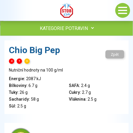
KATEGORIE POTRAVIN
Maso, drůbež, ryby, uzeniny
Chio Big Pep
Vejce
Zpět
Mléko
H
T
S
Mléčné výrobky
Nutriční hodnoty na 100 g/ml
Sýry
Energie:
2087 kJ
Veganské a vegetariánské výrobky
Bílkoviny:
6.7 g
SAFA:
2.4 g
Tuky
Tuky:
26 g
Cukry:
2.7 g
Obiloviny, mouka, cereální výrobky
Sacharidy:
58 g
Vláknina:
2.5 g
Chléb, pečivo, křehké chleby, pufované výrobky
Sůl:
2.5 g
Přílohy
Ovoce
Ořechy, semena