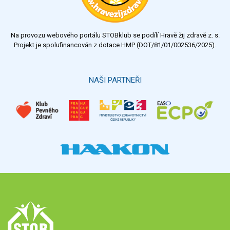
Na provozu webového portálu STOBklub se podílí Hravě žij zdravě z. s.
Projekt je spolufinancován z dotace HMP (DOT/81/01/002536/2025).
NAŠI PARTNEŘI