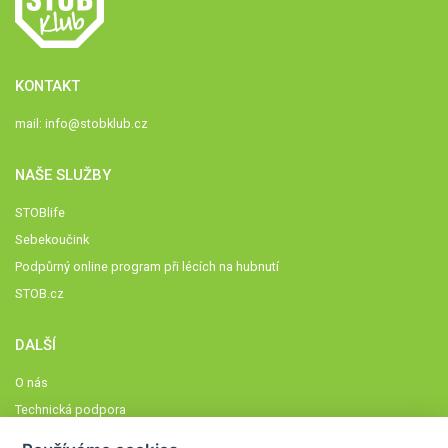
KONTAKT
mail:
info@stobklub.cz
NAŠE SLUŽBY
STOBlife
Sebekoučink
Podpůrný online program při lécích na hubnutí
STOB.cz
DALŠÍ
O nás
Technická podpora
Časté dotazy