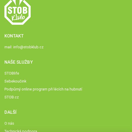
KONTAKT
mail:
info@stobklub.cz
NAŠE SLUŽBY
STOBlife
Sebekoučink
Podpůrný online program při lécích na hubnutí
STOB.cz
DALŠÍ
O nás
Technická podpora