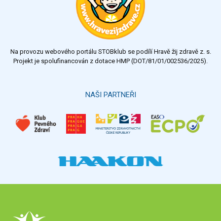
Na provozu webového portálu STOBklub se podílí Hravě žij zdravě z. s.
Projekt je spolufinancován z dotace HMP (DOT/81/01/002536/2025).
NAŠI PARTNEŘI