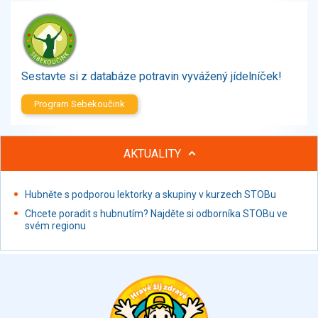
Zelenina
Brambory, luštěniny, houby
Sladkosti, slané výrobky
Zmrzliny
Sestavte si z databáze potravin vyvážený jídelníček!
Ochucovadla, přísady, sladidla
Sušené směsi
Program Sebekoučink
Polotovary, hotové pokrmy
Proteinové výrobky, doplňky stravy
AKTUALITY
Nápoje nealkoholické
Nápoje alkoholické
Restaurace, jídelny, hotová jídla
Hubněte s podporou lektorky a skupiny v kurzech STOBu
Fastfood
Chcete poradit s hubnutím? Najděte si odborníka STOBu ve
svém regionu
Studená kuchyně, lahůdkářské výrobky