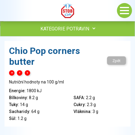
KATEGORIE POTRAVIN
Maso, drůbež, ryby, uzeniny
Chio Pop corners
Vejce
butter
Mléko
Zpět
Mléčné výrobky
H
T
S
Sýry
Nutriční hodnoty na 100 g/ml
Veganské a vegetariánské výrobky
Tuky
Energie:
1800 kJ
Bílkoviny:
8.2 g
SAFA:
2.2 g
Obiloviny, mouka, cereální výrobky
Tuky:
14 g
Cukry:
2.3 g
Chléb, pečivo, křehké chleby, pufované výrobky
Sacharidy:
64 g
Vláknina:
3 g
Přílohy
Sůl:
1.2 g
Ovoce
Ořechy, semena