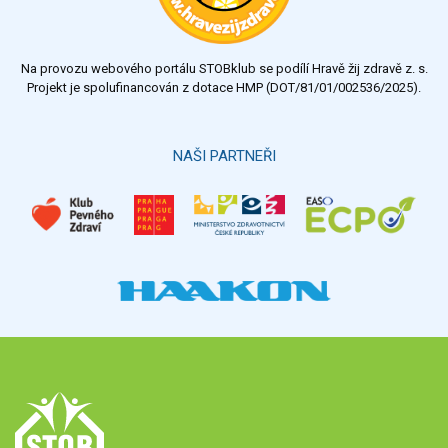
Na provozu webového portálu STOBklub se podílí Hravě žij zdravě z. s.
Projekt je spolufinancován z dotace HMP (DOT/81/01/002536/2025).
NAŠI PARTNEŘI