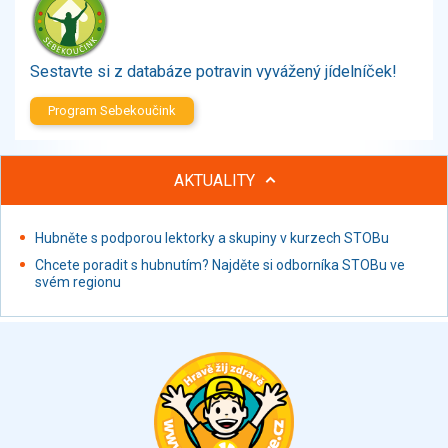
Zelenina
Brambory, luštěniny, houby
Sladkosti, slané výrobky
Sestavte si z databáze potravin vyvážený jídelníček!
Zmrzliny
Program Sebekoučink
Ochucovadla, přísady, sladidla
Sušené směsi
Polotovary, hotové pokrmy
AKTUALITY
Proteinové výrobky, doplňky stravy
Nápoje nealkoholické
Hubněte s podporou lektorky a skupiny v kurzech STOBu
Nápoje alkoholické
Chcete poradit s hubnutím? Najděte si odborníka STOBu ve
Restaurace, jídelny, hotová jídla
svém regionu
Fastfood
Studená kuchyně, lahůdkářské výrobky