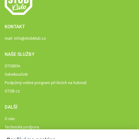
KONTAKT
mail:
info@stobklub.cz
NAŠE SLUŽBY
STOBlife
Sebekoučink
Podpůrný online program při lécích na hubnutí
STOB.cz
DALŠÍ
O nás
Technická podpora
Časté dotazy