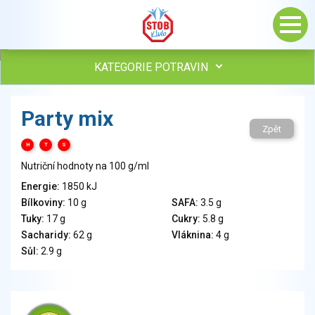
KATEGORIE POTRAVIN
Maso, drůbež, ryby, uzeniny
Party mix
Vejce
Zpět
Mléko
H
T
S
Mléčné výrobky
Nutriční hodnoty na 100 g/ml
Sýry
Energie:
1850 kJ
Veganské a vegetariánské výrobky
Bílkoviny:
10 g
SAFA:
3.5 g
Tuky
Tuky:
17 g
Cukry:
5.8 g
Obiloviny, mouka, cereální výrobky
Sacharidy:
62 g
Vláknina:
4 g
Chléb, pečivo, křehké chleby, pufované výrobky
Sůl:
2.9 g
Přílohy
Ovoce
Ořechy, semena