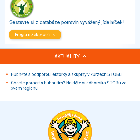
Zelenina
Brambory, luštěniny, houby
Sladkosti, slané výrobky
Sestavte si z databáze potravin vyvážený jídelníček!
Zmrzliny
Program Sebekoučink
Ochucovadla, přísady, sladidla
Sušené směsi
Polotovary, hotové pokrmy
AKTUALITY
Proteinové výrobky, doplňky stravy
Nápoje nealkoholické
Hubněte s podporou lektorky a skupiny v kurzech STOBu
Nápoje alkoholické
Chcete poradit s hubnutím? Najděte si odborníka STOBu ve
Restaurace, jídelny, hotová jídla
svém regionu
Fastfood
Studená kuchyně, lahůdkářské výrobky