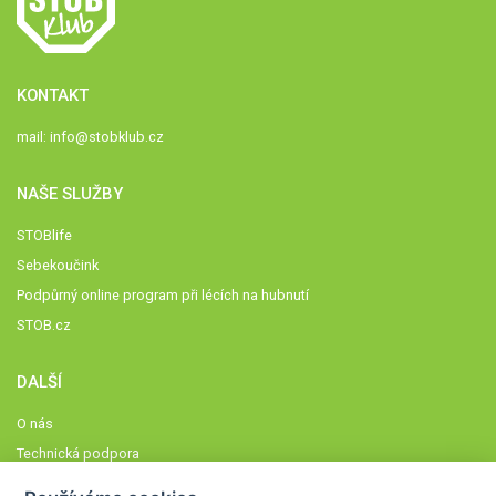
KONTAKT
mail:
info@stobklub.cz
NAŠE SLUŽBY
STOBlife
Sebekoučink
Podpůrný online program při lécích na hubnutí
STOB.cz
DALŠÍ
O nás
Technická podpora
Časté dotazy