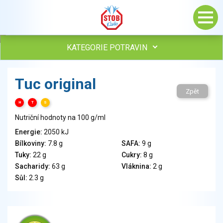
KATEGORIE POTRAVIN
Maso, drůbež, ryby, uzeniny
Tuc original
Vejce
Zpět
Mléko
H
T
S
Mléčné výrobky
Nutriční hodnoty na 100 g/ml
Sýry
Energie:
2050 kJ
Veganské a vegetariánské výrobky
Bílkoviny:
7.8 g
SAFA:
9 g
Tuky
Tuky:
22 g
Cukry:
8 g
Obiloviny, mouka, cereální výrobky
Sacharidy:
63 g
Vláknina:
2 g
Chléb, pečivo, křehké chleby, pufované výrobky
Sůl:
2.3 g
Přílohy
Ovoce
Ořechy, semena