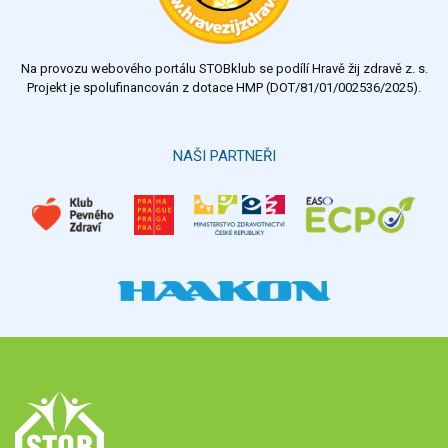
Na provozu webového portálu STOBklub se podílí Hravě žij zdravě z. s.
Projekt je spolufinancován z dotace HMP (DOT/81/01/002536/2025).
NAŠI PARTNEŘI