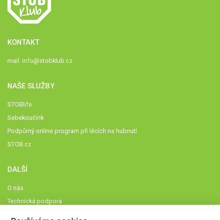
KONTAKT
mail:
info@stobklub.cz
NAŠE SLUŽBY
STOBlife
Sebekoučink
Podpůrný online program při lécích na hubnutí
STOB.cz
DALŠÍ
O nás
Technická podpora
Časté dotazy