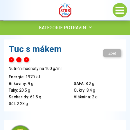
KATEGORIE POTRAVIN
Maso, drůbež, ryby, uzeniny
Tuc s mákem
Vejce
Zpět
Mléko
H
T
S
Mléčné výrobky
Nutriční hodnoty na 100 g/ml
Sýry
Energie:
1970 kJ
Veganské a vegetariánské výrobky
Bílkoviny:
9 g
SAFA:
8.2 g
Tuky
Tuky:
20.5 g
Cukry:
8.4 g
Obiloviny, mouka, cereální výrobky
Sacharidy:
61.5 g
Vláknina:
2 g
Chléb, pečivo, křehké chleby, pufované výrobky
Sůl:
2.28 g
Přílohy
Ovoce
Ořechy, semena