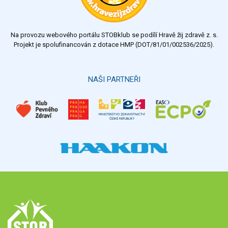
Na provozu webového portálu STOBklub se podílí Hravě žij zdravě z. s.
Projekt je spolufinancován z dotace HMP (DOT/81/01/002536/2025).
NAŠI PARTNEŘI