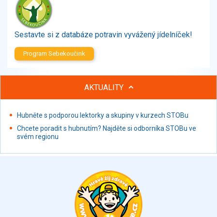
Zelenina
Brambory, luštěniny, houby
Sladkosti, slané výrobky
Sestavte si z databáze potravin vyvážený jídelníček!
Zmrzliny
Program Sebekoučink
Ochucovadla, přísady, sladidla
Sušené směsi
Polotovary, hotové pokrmy
AKTUALITY
Proteinové výrobky, doplňky stravy
Nápoje nealkoholické
Hubněte s podporou lektorky a skupiny v kurzech STOBu
Nápoje alkoholické
Chcete poradit s hubnutím? Najděte si odborníka STOBu ve
Restaurace, jídelny, hotová jídla
svém regionu
Fastfood
Studená kuchyně, lahůdkářské výrobky