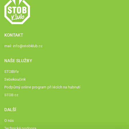
KONTAKT
mail:
info@stobklub.cz
NAŠE SLUŽBY
STOBlife
Sebekoučink
Podpůrný online program při lécích na hubnutí
STOB.cz
DALŠÍ
O nás
Technická podpora