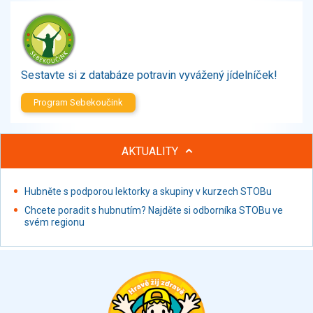
Zelenina
Brambory, luštěniny, houby
Sladkosti, slané výrobky
Zmrzliny
Sestavte si z databáze potravin vyvážený jídelníček!
Ochucovadla, přísady, sladidla
Sušené směsi
Program Sebekoučink
Polotovary, hotové pokrmy
Proteinové výrobky, doplňky stravy
AKTUALITY
Nápoje nealkoholické
Nápoje alkoholické
Restaurace, jídelny, hotová jídla
Hubněte s podporou lektorky a skupiny v kurzech STOBu
Fastfood
Chcete poradit s hubnutím? Najděte si odborníka STOBu ve
svém regionu
Studená kuchyně, lahůdkářské výrobky