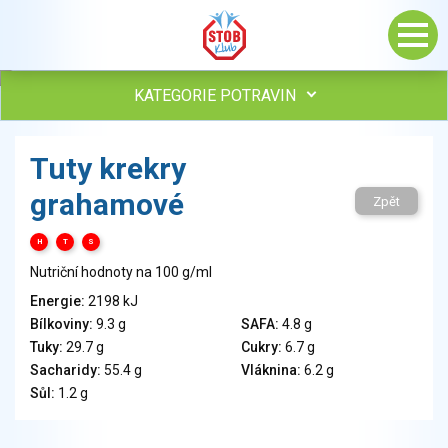
KATEGORIE POTRAVIN
Maso, drůbež, ryby, uzeniny
Tuty krekry
Vejce
grahamové
Mléko
Zpět
Mléčné výrobky
H
T
S
Sýry
Nutriční hodnoty na 100 g/ml
Veganské a vegetariánské výrobky
Tuky
Energie:
2198 kJ
Bílkoviny:
9.3 g
SAFA:
4.8 g
Obiloviny, mouka, cereální výrobky
Tuky:
29.7 g
Cukry:
6.7 g
Chléb, pečivo, křehké chleby, pufované výrobky
Sacharidy:
55.4 g
Vláknina:
6.2 g
Přílohy
Sůl:
1.2 g
Ovoce
Ořechy, semena