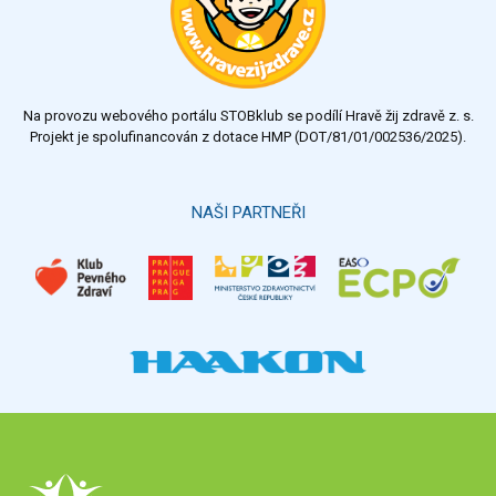
Na provozu webového portálu STOBklub se podílí Hravě žij zdravě z. s.
Projekt je spolufinancován z dotace HMP (DOT/81/01/002536/2025).
NAŠI PARTNEŘI