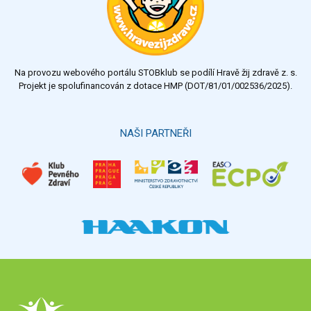
Na provozu webového portálu STOBklub se podílí Hravě žij zdravě z. s.
Projekt je spolufinancován z dotace HMP (DOT/81/01/002536/2025).
NAŠI PARTNEŘI