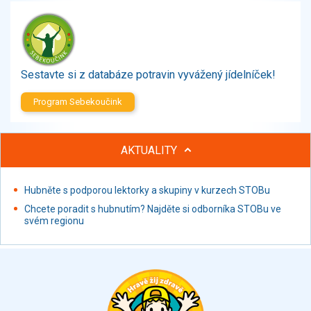
Zelenina
Brambory, luštěniny, houby
Sladkosti, slané výrobky
Zmrzliny
Sestavte si z databáze potravin vyvážený jídelníček!
Ochucovadla, přísady, sladidla
Sušené směsi
Program Sebekoučink
Polotovary, hotové pokrmy
Proteinové výrobky, doplňky stravy
AKTUALITY
Nápoje nealkoholické
Nápoje alkoholické
Restaurace, jídelny, hotová jídla
Hubněte s podporou lektorky a skupiny v kurzech STOBu
Fastfood
Chcete poradit s hubnutím? Najděte si odborníka STOBu ve
svém regionu
Studená kuchyně, lahůdkářské výrobky