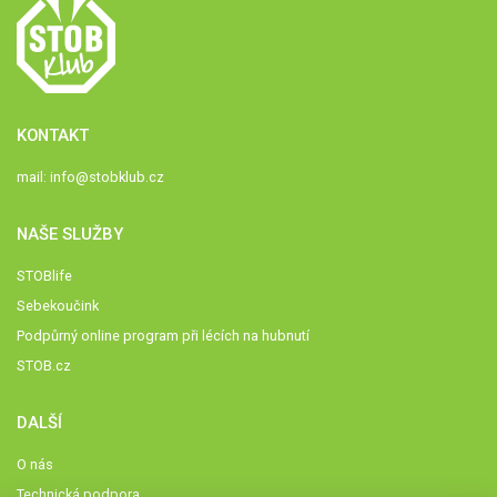
KONTAKT
mail:
info@stobklub.cz
NAŠE SLUŽBY
STOBlife
Sebekoučink
Podpůrný online program při lécích na hubnutí
STOB.cz
DALŠÍ
O nás
Technická podpora