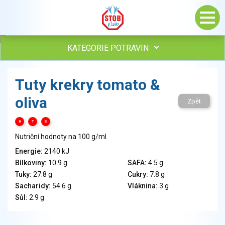
KATEGORIE POTRAVIN
Maso, drůbež, ryby, uzeniny
Tuty krekry tomato &
Vejce
oliva
Mléko
Zpět
Mléčné výrobky
H
T
S
Sýry
Nutriční hodnoty na 100 g/ml
Veganské a vegetariánské výrobky
Tuky
Energie:
2140 kJ
Bílkoviny:
10.9 g
SAFA:
4.5 g
Obiloviny, mouka, cereální výrobky
Tuky:
27.8 g
Cukry:
7.8 g
Chléb, pečivo, křehké chleby, pufované výrobky
Sacharidy:
54.6 g
Vláknina:
3 g
Přílohy
Sůl:
2.9 g
Ovoce
Ořechy, semena