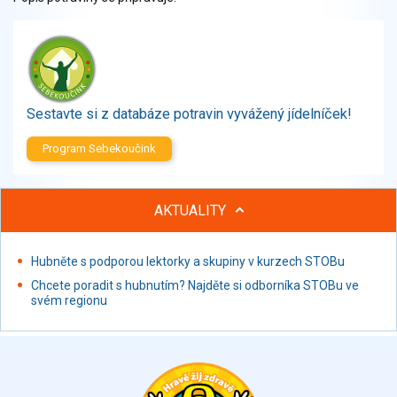
Zelenina
Brambory, luštěniny, houby
Sladkosti, slané výrobky
Zmrzliny
Ochucovadla, přísady, sladidla
Sestavte si z databáze potravin vyvážený jídelníček!
Sušené směsi
Polotovary, hotové pokrmy
Program Sebekoučink
Proteinové výrobky, doplňky stravy
Nápoje nealkoholické
AKTUALITY
Nápoje alkoholické
Restaurace, jídelny, hotová jídla
Hubněte s podporou lektorky a skupiny v kurzech STOBu
Fastfood
Studená kuchyně, lahůdkářské výrobky
Chcete poradit s hubnutím? Najděte si odborníka STOBu ve
svém regionu