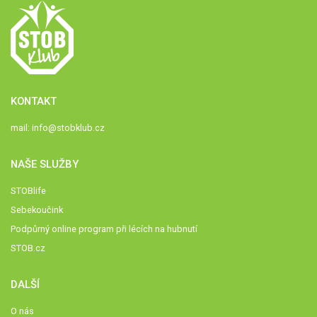
KONTAKT
mail:
info@stobklub.cz
NAŠE SLUŽBY
STOBlife
Sebekoučink
Podpůrný online program při lécích na hubnutí
STOB.cz
DALŠÍ
O nás