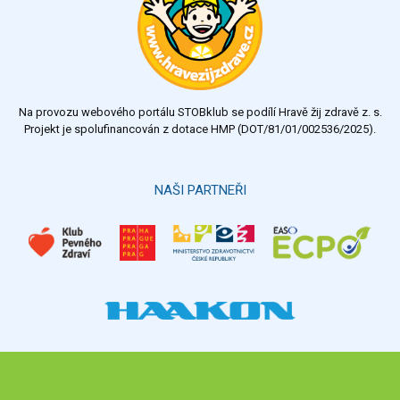
Na provozu webového portálu STOBklub se podílí Hravě žij zdravě z. s.
Projekt je spolufinancován z dotace HMP (DOT/81/01/002536/2025).
NAŠI PARTNEŘI