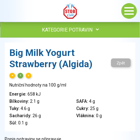
KATEGORIE POTRAVIN
Maso, drůbež, ryby, uzeniny
Big Milk Yogurt
Vejce
Strawberry (Algida)
Mléko
Zpět
Mléčné výrobky
H
T
S
Sýry
Nutriční hodnoty na 100 g/ml
Veganské a vegetariánské výrobky
Tuky
Energie:
658 kJ
Bílkoviny:
2.1 g
SAFA:
4 g
Obiloviny, mouka, cereální výrobky
Tuky:
4.6 g
Cukry:
25 g
Chléb, pečivo, křehké chleby, pufované výrobky
Sacharidy:
26 g
Vláknina:
0 g
Přílohy
Sůl:
0.1 g
Ovoce
Ořechy, semena
Popis potraviny se připravuje.