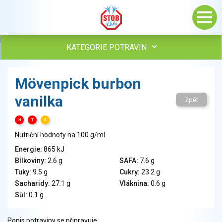
KATEGORIE POTRAVIN
Maso, drůbež, ryby, uzeniny
Mövenpick burbon
Vejce
vanilka
Mléko
Zpět
Mléčné výrobky
H
T
S
Sýry
Nutriční hodnoty na 100 g/ml
Veganské a vegetariánské výrobky
Tuky
Energie:
865 kJ
Bílkoviny:
2.6 g
SAFA:
7.6 g
Obiloviny, mouka, cereální výrobky
Tuky:
9.5 g
Cukry:
23.2 g
Chléb, pečivo, křehké chleby, pufované výrobky
Sacharidy:
27.1 g
Vláknina:
0.6 g
Přílohy
Sůl:
0.1 g
Ovoce
Ořechy, semena
Popis potraviny se připravuje.