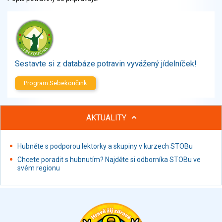
Zelenina
Brambory, luštěniny, houby
Sladkosti, slané výrobky
Zmrzliny
Ochucovadla, přísady, sladidla
Sestavte si z databáze potravin vyvážený jídelníček!
Sušené směsi
Polotovary, hotové pokrmy
Program Sebekoučink
Proteinové výrobky, doplňky stravy
Nápoje nealkoholické
AKTUALITY
Nápoje alkoholické
Restaurace, jídelny, hotová jídla
Hubněte s podporou lektorky a skupiny v kurzech STOBu
Fastfood
Studená kuchyně, lahůdkářské výrobky
Chcete poradit s hubnutím? Najděte si odborníka STOBu ve
svém regionu