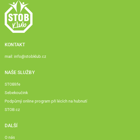
KONTAKT
mail:
info@stobklub.cz
NAŠE SLUŽBY
STOBlife
Sebekoučink
Podpůrný online program při lécích na hubnutí
STOB.cz
DALŠÍ
O nás