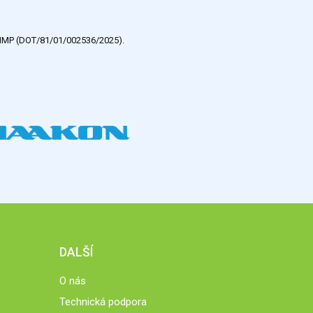
e HMP (DOT/81/01/002536/2025).
DALŠÍ
O nás
Technická podpora