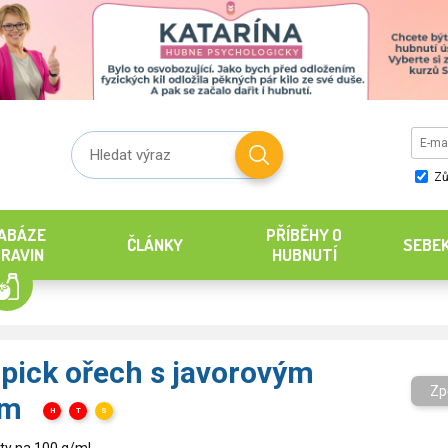
Zů
ABÁZE
PŘÍBĚHY O
ČLÁNKY
SEBE
RAVIN
HUBNUTÍ
ick ořech s javorovým
Zp
em
H
T
S