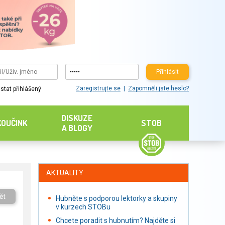
Přihlásit
Zaregistrujte se
Zapomněli jste heslo?
stat přihlášený
DISKUZE
KOUČINK
STOB
A BLOGY
AKTUALITY
ět
Hubněte s podporou lektorky a skupiny
v kurzech STOBu
Chcete poradit s hubnutím? Najděte si