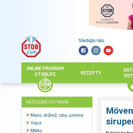
Sledujte nás:
Hledat
ONLINE PROGRAM
DAT
RECEPTY
STOBLIFE
POT
KATEGORIE POTRAVIN
Mövenp
Maso, drůbež, ryby, uzeniny
sirup
Vejce
Mléko