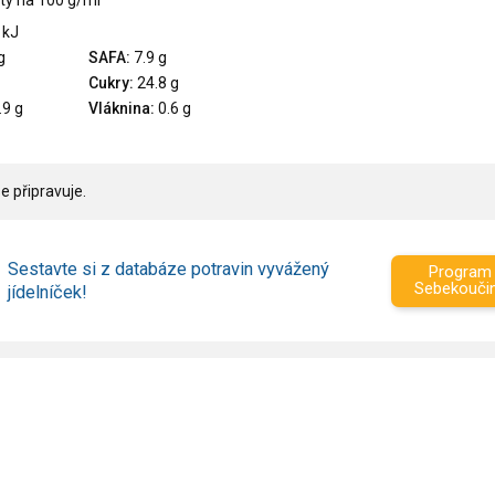
ty na 100 g/ml
 kJ
g
SAFA:
7.9 g
Cukry:
24.8 g
.9 g
Vláknina:
0.6 g
e připravuje.
Sestavte si z databáze potravin vyvážený
Program
Sebekouči
jídelníček!