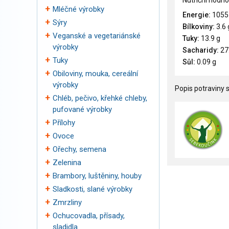
Nutriční hodno
Mléčné výrobky
Energie:
1055
Sýry
Bílkoviny:
3.6 
Veganské a vegetariánské
Tuky:
13.9 g
výrobky
Sacharidy:
27
Tuky
Sůl:
0.09 g
Obiloviny, mouka, cereální
výrobky
Popis potraviny s
Chléb, pečivo, křehké chleby,
pufované výrobky
Přílohy
Ovoce
Ořechy, semena
Zelenina
Brambory, luštěniny, houby
Sladkosti, slané výrobky
Zmrzliny
Ochucovadla, přísady,
sladidla