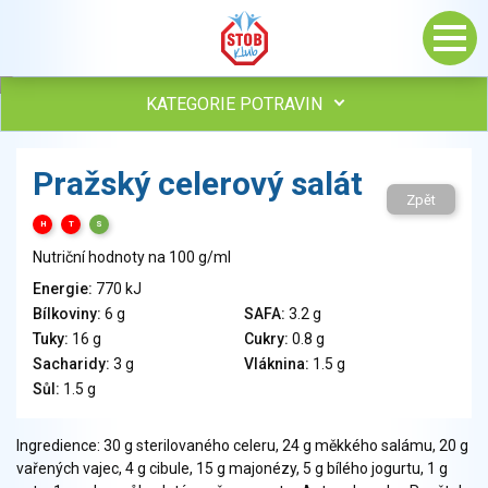
KATEGORIE POTRAVIN
Maso, drůbež, ryby, uzeniny
Pražský celerový salát
Vejce
Zpět
Mléko
H
T
S
Mléčné výrobky
Nutriční hodnoty na 100 g/ml
Sýry
Energie:
770 kJ
Veganské a vegetariánské výrobky
Bílkoviny:
6 g
SAFA:
3.2 g
Tuky
Tuky:
16 g
Cukry:
0.8 g
Obiloviny, mouka, cereální výrobky
Sacharidy:
3 g
Vláknina:
1.5 g
Chléb, pečivo, křehké chleby, pufované výrobky
Sůl:
1.5 g
Přílohy
Ovoce
Ingredience: 30 g sterilovaného celeru, 24 g měkkého salámu, 20 g
vařených vajec, 4 g cibule, 15 g majonézy, 5 g bílého jogurtu, 1 g
Ořechy, semena