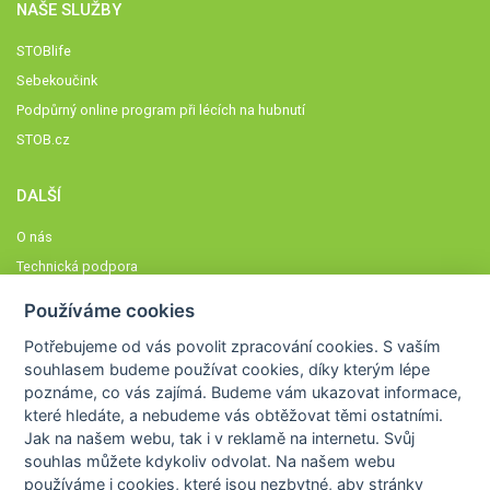
NAŠE SLUŽBY
STOBlife
Sebekoučink
Podpůrný online program při lécích na hubnutí
STOB.cz
DALŠÍ
O nás
Technická podpora
Časté dotazy
Používáme cookies
Normy a zásady fungování STOBklubu
Potřebujeme od vás
povolit zpracování cookies
. S vaším
Členové STOBklubu
souhlasem budeme používat cookies, díky kterým lépe
Zásady nakládání s osobními údaji
poznáme,
co vás zajímá
. Budeme vám ukazovat
informace,
které hledáte
, a nebudeme vás obtěžovat těmi ostatními.
Otestujte se
Jak na našem webu, tak i v reklamě na internetu. Svůj
Spočítejte si
souhlas můžete kdykoliv odvolat. Na našem webu
Výzva 52
používáme i cookies, které jsou nezbytné
, aby stránky