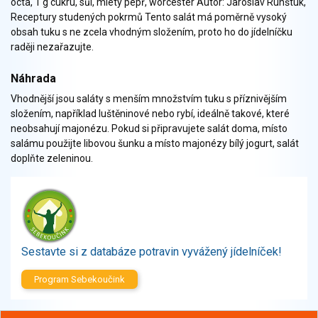
octa, 1 g cukru, sůl, mletý pepř, worcester Autor: Jaroslav Runštuk,
Zelenina
Receptury studených pokrmů Tento salát má poměrně vysoký
Brambory, luštěniny, houby
obsah tuku s ne zcela vhodným složením, proto ho do jídelníčku
Sladkosti, slané výrobky
raději nezařazujte.
Zmrzliny
Náhrada
Ochucovadla, přísady, sladidla
Vhodnější jsou saláty s menším množstvím tuku s příznivějším
Sušené směsi
složením, například luštěninové nebo rybí, ideálně takové, které
Polotovary, hotové pokrmy
neobsahují majonézu. Pokud si připravujete salát doma, místo
Proteinové výrobky, doplňky stravy
salámu použijte libovou šunku a místo majonézy bílý jogurt, salát
Nápoje nealkoholické
doplňte zeleninou.
Nápoje alkoholické
Restaurace, jídelny, hotová jídla
Fastfood
Studená kuchyně, lahůdkářské výrobky
Sestavte si z databáze potravin vyvážený jídelníček!
Program Sebekoučink