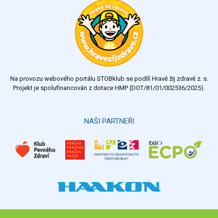
Na provozu webového portálu STOBklub se podílí Hravě žij zdravě z. s.
Projekt je spolufinancován z dotace HMP (DOT/81/01/002536/2025).
NAŠI PARTNEŘI