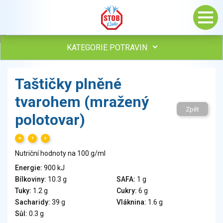
KATEGORIE POTRAVIN
Maso, drůbež, ryby, uzeniny
Taštičky plněné
Vejce
tvarohem (mražený
Mléko
Zpět
Mléčné výrobky
polotovar)
Sýry
Veganské a vegetariánské výrobky
H
T
S
Tuky
Nutriční hodnoty na 100 g/ml
Obiloviny, mouka, cereální výrobky
Energie:
900 kJ
Chléb, pečivo, křehké chleby, pufované výrobky
Bílkoviny:
10.3 g
SAFA:
1 g
Přílohy
Tuky:
1.2 g
Cukry:
6 g
Ovoce
Sacharidy:
39 g
Vláknina:
1.6 g
Sůl:
0.3 g
Ořechy, semena