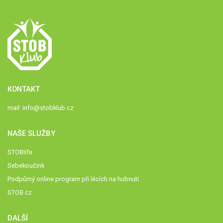
KONTAKT
mail:
info@stobklub.cz
NAŠE SLUŽBY
STOBlife
Sebekoučink
Podpůrný online program při lécích na hubnutí
STOB.cz
DALŠÍ