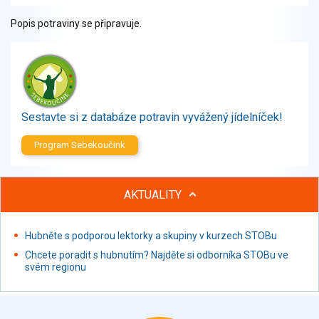
Zelenina
Popis potraviny se připravuje.
Brambory, luštěniny, houby
Sladkosti, slané výrobky
Zmrzliny
Ochucovadla, přísady, sladidla
Sušené směsi
Sestavte si z databáze potravin vyvážený jídelníček!
Polotovary, hotové pokrmy
Proteinové výrobky, doplňky stravy
Program Sebekoučink
Nápoje nealkoholické
Nápoje alkoholické
Restaurace, jídelny, hotová jídla
AKTUALITY
Fastfood
Studená kuchyně, lahůdkářské výrobky
Hubněte s podporou lektorky a skupiny v kurzech STOBu
Chcete poradit s hubnutím? Najděte si odborníka STOBu ve
svém regionu