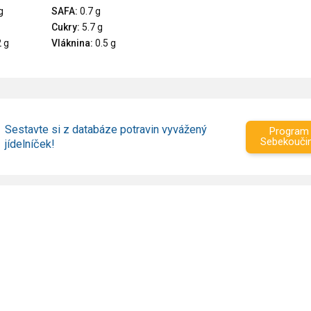
g
SAFA:
0.7 g
Cukry:
5.7 g
 g
Vláknina:
0.5 g
Sestavte si z databáze potravin vyvážený
Program
Sebekouči
jídelníček!