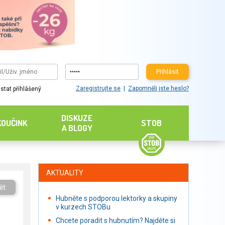
Přihlásit
Zaregistrujte se
Zapomněli jste heslo?
stat přihlášený
DISKUZE
KOUČINK
STOB
A BLOGY
AKTUALITY
ět
Hubněte s podporou lektorky a skupiny
v kurzech STOBu
Chcete poradit s hubnutím? Najděte si