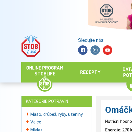
Sledujte nás:
Hledat
ONLINE PROGRAM
DAT
RECEPTY
STOBLIFE
POT
KATEGORIE POTRAVIN
Omáčk
Maso, drůbež, ryby, uzeniny
Nutriční hodno
Vejce
Mléko
Energie:
270 