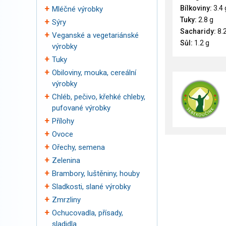
Bílkoviny:
3.4 
Mléčné výrobky
Tuky:
2.8 g
Sýry
Sacharidy:
8.2
Veganské a vegetariánské
Sůl:
1.2 g
výrobky
Tuky
Obiloviny, mouka, cereální
výrobky
Chléb, pečivo, křehké chleby,
pufované výrobky
Přílohy
Ovoce
Ořechy, semena
Zelenina
Brambory, luštěniny, houby
Sladkosti, slané výrobky
Zmrzliny
Ochucovadla, přísady,
sladidla