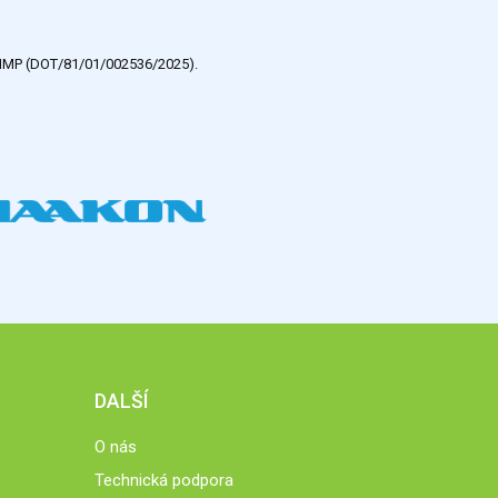
e HMP (DOT/81/01/002536/2025).
DALŠÍ
O nás
Technická podpora