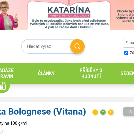
Zů
ABÁZE
PŘÍBĚHY O
ČLÁNKY
SEBE
RAVIN
HUBNUTÍ
a Bolognese (Vitana)
Zp
H
T
S
ty na 100 g/ml
kJ