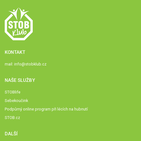
KONTAKT
mail:
info@stobklub.cz
NAŠE SLUŽBY
STOBlife
Sebekoučink
Podpůrný online program při lécích na hubnutí
STOB.cz
DALŠÍ