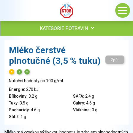
KATEGORIE POTRAVIN
Maso, drůbež, ryby, uzeniny
Mléko čerstvé
Vejce
plnotučné (3,5 % tuku)
Mléko
Zpět
Mléčné výrobky
H
T
S
Sýry
Nutriční hodnoty na 100 g/ml
Veganské a vegetariánské výrobky
Tuky
Energie:
270 kJ
Bílkoviny:
3.2 g
SAFA:
2.4 g
Obiloviny, mouka, cereální výrobky
Tuky:
3.5 g
Cukry:
4.6 g
Chléb, pečivo, křehké chleby, pufované výrobky
Sacharidy:
4.6 g
Vláknina:
0 g
Přílohy
Sůl:
0.1 g
Ovoce
Ořechy, semena
Mléko má vysokou výživovou hodnotu, je zdrojem plnohodnotných