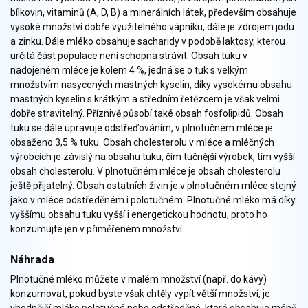
Zelenina
bílkovin, vitaminů (A, D, B) a minerálních látek, především obsahuje
Brambory, luštěniny, houby
vysoké množství dobře využitelného vápníku, dále je zdrojem jodu
a zinku. Dále mléko obsahuje sacharidy v podobě laktosy, kterou
Sladkosti, slané výrobky
určitá část populace není schopna strávit. Obsah tuku v
Zmrzliny
nadojeném mléce je kolem 4 %, jedná se o tuk s velkým
Ochucovadla, přísady, sladidla
množstvím nasycených mastných kyselin, díky vysokému obsahu
Sušené směsi
mastných kyselin s krátkým a středním řetězcem je však velmi
Polotovary, hotové pokrmy
dobře stravitelný. Příznivě působí také obsah fosfolipidů. Obsah
tuku se dále upravuje odstřeďováním, v plnotučném mléce je
Proteinové výrobky, doplňky stravy
obsaženo 3,5 % tuku. Obsah cholesterolu v mléce a mléčných
Nápoje nealkoholické
výrobcích je závislý na obsahu tuku, čím tučnější výrobek, tím vyšší
Nápoje alkoholické
obsah cholesterolu. V plnotučném mléce je obsah cholesterolu
Restaurace, jídelny, hotová jídla
ještě přijatelný. Obsah ostatních živin je v plnotučném mléce stejný
jako v mléce odstředěném i polotučném. Plnotučné mléko má díky
Fastfood
vyššímu obsahu tuku vyšší i energetickou hodnotu, proto ho
Studená kuchyně, lahůdkářské výrobky
konzumujte jen v přiměřeném množství.
Náhrada
Plnotučné mléko můžete v malém množství (např. do kávy)
konzumovat, pokud byste však chtěly vypít větší množství, je
vhodnější mléko polotučné nebo odstředěné, které obsahuje méně