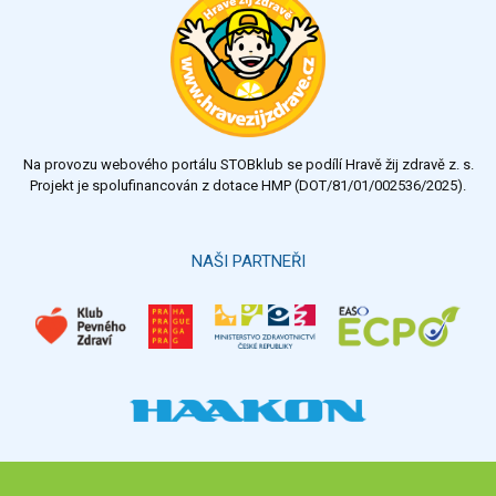
Na provozu webového portálu STOBklub se podílí Hravě žij zdravě z. s.
Projekt je spolufinancován z dotace HMP (DOT/81/01/002536/2025).
NAŠI PARTNEŘI