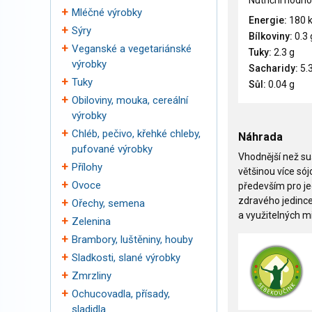
Nutriční hodno
Mléčné výrobky
Energie:
180 
Sýry
Bílkoviny:
0.3 
Veganské a vegetariánské
Tuky:
2.3 g
výrobky
Sacharidy:
5.3
Tuky
Sůl:
0.04 g
Obiloviny, mouka, cereální
výrobky
Chléb, pečivo, křehké chleby,
Náhrada
pufované výrobky
Vhodnější než su
Přílohy
většinou více sójo
Ovoce
především pro jed
zdravého jedince 
Ořechy, semena
a využitelných mi
Zelenina
Brambory, luštěniny, houby
Sladkosti, slané výrobky
Zmrzliny
Ochucovadla, přísady,
sladidla