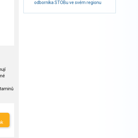
odborníka STOBu ve svém regionu
ují
dné
vitaminů
nk