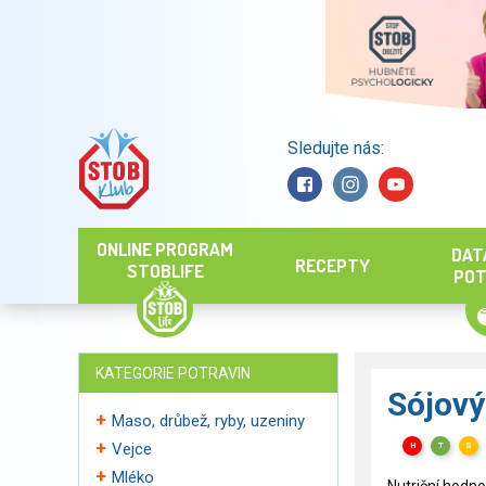
Sledujte nás:
Hledat
ONLINE PROGRAM
DAT
RECEPTY
STOBLIFE
POT
KATEGORIE POTRAVIN
Sójový
Maso, drůbež, ryby, uzeniny
Vejce
H
T
S
Mléko