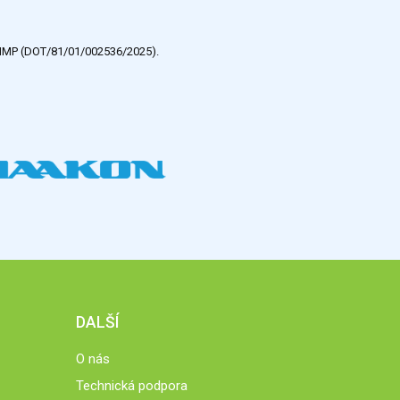
e HMP (DOT/81/01/002536/2025).
DALŠÍ
O nás
Technická podpora