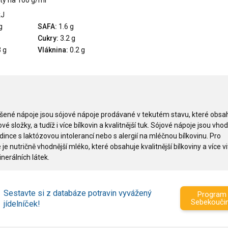
ty na 100 g/ml
kJ
g
SAFA:
1.6 g
Cukry:
3.2 g
 g
Vláknina:
0.2 g
šené nápoje jsou sójové nápoje prodávané v tekutém stavu, které obsah
vé složky, a tudíž i více bílkovin a kvalitnější tuk. Sójové nápoje jsou vho
ince s laktózovou intolerancí nebo s alergií na mléčnou bílkovinu. Pro
je nutričně vhodnější mléko, které obsahuje kvalitnější bílkoviny a více 
nerálních látek.
Sestavte si z databáze potravin vyvážený
Program
Sebekouči
jídelníček!