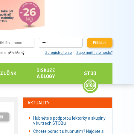
Přihlásit
Zaregistrujte se
Zapomněli jste heslo?
stat přihlášený
DISKUZE
KOUČINK
STOB
A BLOGY
AKTUALITY
ět
Hubněte s podporou lektorky a skupiny
v kurzech STOBu
Chcete poradit s hubnutím? Najděte si