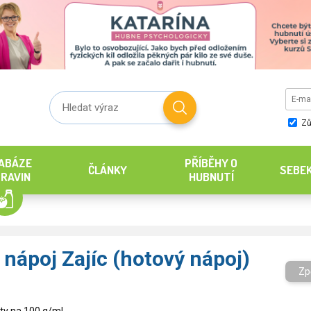
Zů
ABÁZE
PŘÍBĚHY O
ČLÁNKY
SEBE
RAVIN
HUBNUTÍ
 nápoj Zajíc (hotový nápoj)
Zp