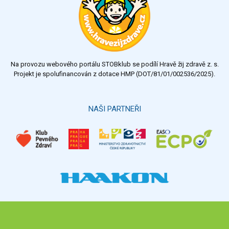
Na provozu webového portálu STOBklub se podílí Hravě žij zdravě z. s.
Projekt je spolufinancován z dotace HMP (DOT/81/01/002536/2025).
NAŠI PARTNEŘI