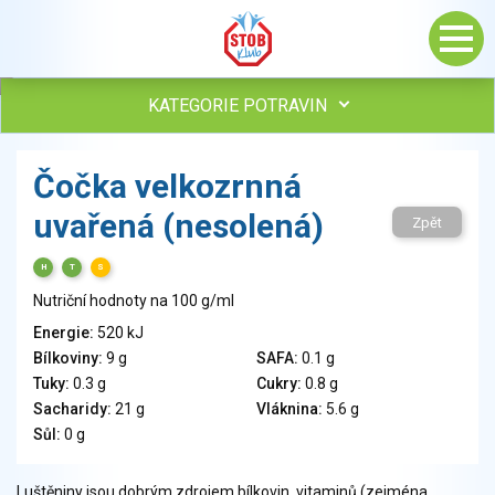
KATEGORIE POTRAVIN
Maso, drůbež, ryby, uzeniny
Čočka velkozrnná
Vejce
uvařená (nesolená)
Mléko
Zpět
Mléčné výrobky
H
T
S
Sýry
Nutriční hodnoty na 100 g/ml
Veganské a vegetariánské výrobky
Tuky
Energie:
520 kJ
Bílkoviny:
9 g
SAFA:
0.1 g
Obiloviny, mouka, cereální výrobky
Tuky:
0.3 g
Cukry:
0.8 g
Chléb, pečivo, křehké chleby, pufované výrobky
Sacharidy:
21 g
Vláknina:
5.6 g
Přílohy
Sůl:
0 g
Ovoce
Ořechy, semena
Luštěniny jsou dobrým zdrojem bílkovin, vitaminů (zejména