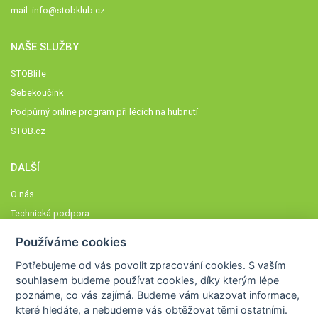
mail:
info@stobklub.cz
NAŠE SLUŽBY
STOBlife
Sebekoučink
Podpůrný online program při lécích na hubnutí
STOB.cz
DALŠÍ
O nás
Technická podpora
Časté dotazy
Používáme cookies
Normy a zásady fungování STOBklubu
Potřebujeme od vás
povolit zpracování cookies
. S vaším
Členové STOBklubu
souhlasem budeme používat cookies, díky kterým lépe
Zásady nakládání s osobními údaji
poznáme,
co vás zajímá
. Budeme vám ukazovat
informace,
které hledáte
, a nebudeme vás obtěžovat těmi ostatními.
Otestujte se