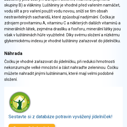
Zelenina
skupiny B) a vlákniny. Luštěniny je vhodné před vařením namáčet,
Brambory, luštěniny, houby
vodu slít a pro vaření použít vodu novou, sníží se tím obsah
nestravitelných sacharidů, které způsobují nadýmání. Čočka je
Sladkosti, slané výrobky
zdrojem provitaminu A, vitaminu C a některých dalších vitaminů a
Zmrzliny
minerálních látek, zejména draslíku a fosforu, minerální látky jsou
Ochucovadla, přísady, sladidla
však v luštěninách hůře využitelné. Díky svému složení a nízkému
Sušené směsi
glykemickému indexu je vhodné luštěniny zařazovat do jídelníčku.
Polotovary, hotové pokrmy
Náhrada
Proteinové výrobky, doplňky stravy
Čočku je vhodné zařazovat do jídelníčku, při redukci hmotnosti
Nápoje nealkoholické
nekonzumujte velké množství a část nahraďte zeleninou. Čočku
Nápoje alkoholické
můžete nahradit jinými luštěninami, které mají velmi podobné
Restaurace, jídelny, hotová jídla
složení.
Fastfood
Studená kuchyně, lahůdkářské výrobky
Sestavte si z databáze potravin vyvážený jídelníček!