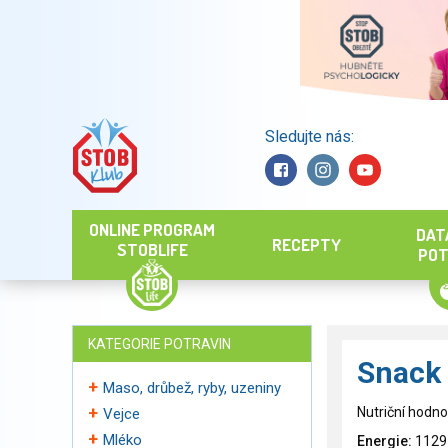
Sledujte nás:
Hledat
ONLINE PROGRAM
DAT
RECEPTY
STOBLIFE
POT
KATEGORIE POTRAVIN
Snack
Maso, drůbež, ryby, uzeniny
Nutriční hodno
Vejce
Mléko
Energie:
1129