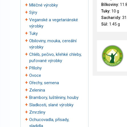
Bílkoviny:
11.8
Mléčné výrobky
Tuky:
10 g
Sýry
Sacharidy:
31
Veganské a vegetariánské
Sůl:
1.45 g
výrobky
Tuky
Obiloviny, mouka, cereální
výrobky
Chléb, pečivo, křehké chleby,
pufované výrobky
Přílohy
Ovoce
Ořechy, semena
Zelenina
Brambory, luštěniny, houby
Sladkosti, slané výrobky
Zmrzliny
Ochucovadla, přísady,
sladidla