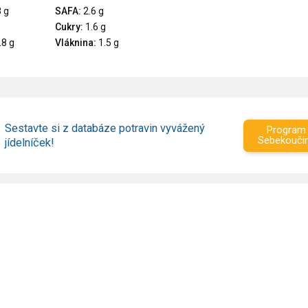
 g
SAFA:
2.6 g
Cukry:
1.6 g
.8 g
Vláknina:
1.5 g
Sestavte si z databáze potravin vyvážený
Program
Sebekouči
jídelníček!