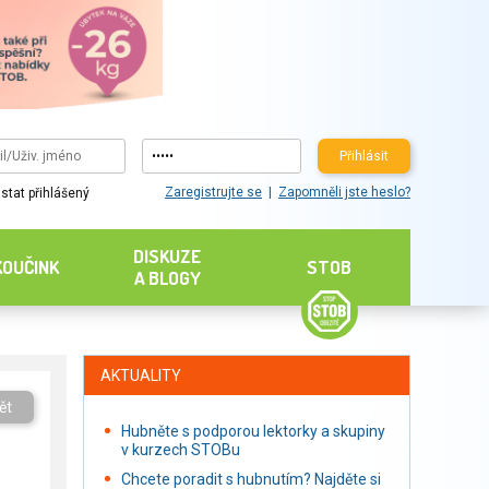
Přihlásit
Zaregistrujte se
Zapomněli jste heslo?
stat přihlášený
DISKUZE
KOUČINK
STOB
A BLOGY
AKTUALITY
ět
Hubněte s podporou lektorky a skupiny
v kurzech STOBu
Chcete poradit s hubnutím? Najděte si