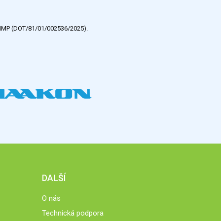
e HMP (DOT/81/01/002536/2025).
DALŠÍ
O nás
Technická podpora