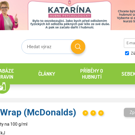
Zů
ABÁZE
PŘÍBĚHY O
ČLÁNKY
SEBE
RAVIN
HUBNUTÍ
 Wrap (McDonalds)
Zp
H
T
S
ty na 100 g/ml
 kJ