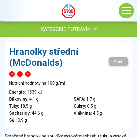
KATEGORIE POTRAVIN
Maso, drůbež, ryby, uzeniny
Hranolky střední
Vejce
(McDonalds)
Mléko
Zpět
Mléčné výrobky
H
T
S
Sýry
Nutriční hodnoty na 100 g/ml
Veganské a vegetariánské výrobky
Tuky
Energie:
1539 kJ
Bílkoviny:
4.1 g
SAFA:
1.7 g
Obiloviny, mouka, cereální výrobky
Tuky:
18.5 g
Cukry:
0.5 g
Chléb, pečivo, křehké chleby, pufované výrobky
Sacharidy:
44.6 g
Vláknina:
4.5 g
Přílohy
Sůl:
0.9 g
Ovoce
Ořechy, semena
Smažené hranolky nejsou díky vysokému obsahu tuku a vysoké