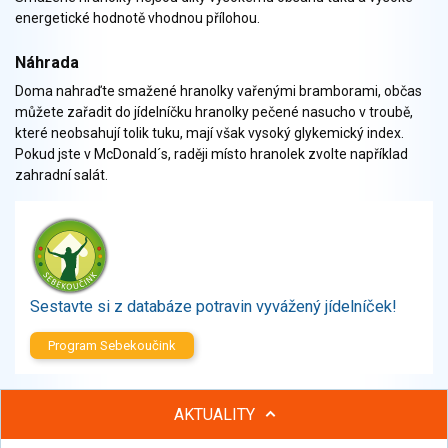
Zelenina
energetické hodnotě vhodnou přílohou.
Brambory, luštěniny, houby
Sladkosti, slané výrobky
Náhrada
Zmrzliny
Doma nahraďte smažené hranolky vařenými bramborami, občas
můžete zařadit do jídelníčku hranolky pečené nasucho v troubě,
Ochucovadla, přísady, sladidla
které neobsahují tolik tuku, mají však vysoký glykemický index.
Sušené směsi
Pokud jste v McDonald´s, raději místo hranolek zvolte například
Polotovary, hotové pokrmy
zahradní salát.
Proteinové výrobky, doplňky stravy
Nápoje nealkoholické
Nápoje alkoholické
Restaurace, jídelny, hotová jídla
Fastfood
Sestavte si z databáze potravin vyvážený jídelníček!
Studená kuchyně, lahůdkářské výrobky
Program Sebekoučink
AKTUALITY