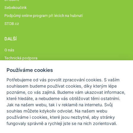
Sebekoučink
Podpůrný online program při lécích na hubnutí
STOB.cz
DALŠÍ
O nás
Technická podpora
Časté dotazy
Používáme cookies
Normy a zásady fungování STOBklubu
Potřebujeme od vás
povolit zpracování cookies
. S vaším
Členové STOBklubu
souhlasem budeme používat cookies, díky kterým lépe
Zásady nakládání s osobními údaji
poznáme,
co vás zajímá
. Budeme vám ukazovat
informace,
které hledáte
, a nebudeme vás obtěžovat těmi ostatními.
Otestujte se
Jak na našem webu, tak i v reklamě na internetu. Svůj
Spočítejte si
souhlas můžete kdykoliv odvolat. Na našem webu
Výzva 52
používáme i cookies, které jsou nezbytné
, aby stránky
fungovaly správně a rychleji jste se na nich zorientovali.