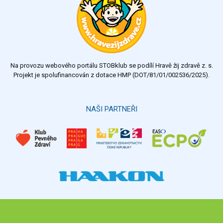
Na provozu webového portálu STOBklub se podílí Hravě žij zdravě z. s.
Projekt je spolufinancován z dotace HMP (DOT/81/01/002536/2025).
NAŠI PARTNEŘI