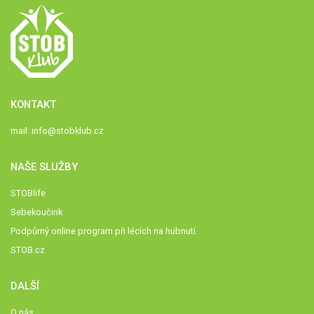
KONTAKT
mail:
info@stobklub.cz
NAŠE SLUŽBY
STOBlife
Sebekoučink
Podpůrný online program při lécích na hubnutí
STOB.cz
DALŠÍ
O nás