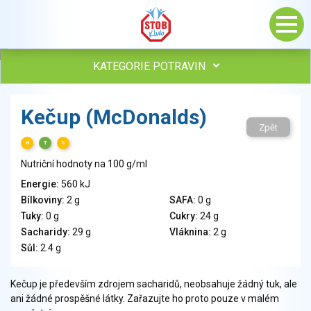
KATEGORIE POTRAVIN
Maso, drůbež, ryby, uzeniny
Kečup (McDonalds)
Vejce
Zpět
Mléko
H
T
S
Mléčné výrobky
Nutriční hodnoty na 100 g/ml
Sýry
Energie:
560 kJ
Veganské a vegetariánské výrobky
Bílkoviny:
2 g
SAFA:
0 g
Tuky
Tuky:
0 g
Cukry:
24 g
Obiloviny, mouka, cereální výrobky
Sacharidy:
29 g
Vláknina:
2 g
Chléb, pečivo, křehké chleby, pufované výrobky
Sůl:
2.4 g
Přílohy
Ovoce
Kečup je především zdrojem sacharidů, neobsahuje žádný tuk, ale
ani žádné prospěšné látky. Zařazujte ho proto pouze v malém
Ořechy, semena