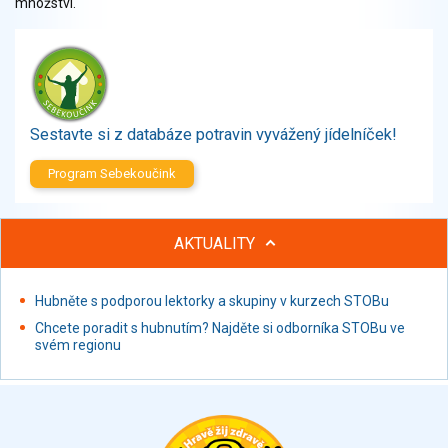
množství.
Zelenina
Brambory, luštěniny, houby
Sladkosti, slané výrobky
Zmrzliny
Ochucovadla, přísady, sladidla
Sestavte si z databáze potravin vyvážený jídelníček!
Sušené směsi
Polotovary, hotové pokrmy
Program Sebekoučink
Proteinové výrobky, doplňky stravy
Nápoje nealkoholické
AKTUALITY
Nápoje alkoholické
Restaurace, jídelny, hotová jídla
Fastfood
Hubněte s podporou lektorky a skupiny v kurzech STOBu
Studená kuchyně, lahůdkářské výrobky
Chcete poradit s hubnutím? Najděte si odborníka STOBu ve
svém regionu