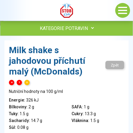
KATEGORIE POTRAVIN
Maso, drůbež, ryby, uzeniny
Milk shake s
Vejce
jahodovou příchutí
Mléko
Zpět
Mléčné výrobky
malý (McDonalds)
Sýry
Veganské a vegetariánské výrobky
H
T
S
Tuky
Nutriční hodnoty na 100 g/ml
Obiloviny, mouka, cereální výrobky
Energie:
326 kJ
Chléb, pečivo, křehké chleby, pufované výrobky
Bílkoviny:
2 g
SAFA:
1 g
Přílohy
Tuky:
1.5 g
Cukry:
13.3 g
Ovoce
Sacharidy:
14.7 g
Vláknina:
1.5 g
Sůl:
0.08 g
Ořechy, semena