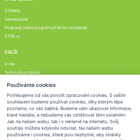
STOBlife
Sebekoučink
Podpůrný online program při lécích na hubnutí
STOB.cz
DALŠÍ
O nás
Technická podpora
Časté dotazy
Používáme cookies
Normy a zásady fungování STOBklubu
Potřebujeme od vás
povolit zpracování cookies
. S vaším
Členové STOBklubu
souhlasem budeme používat cookies, díky kterým lépe
Zásady nakládání s osobními údaji
poznáme,
co vás zajímá
. Budeme vám ukazovat
informace,
které hledáte
, a nebudeme vás obtěžovat těmi ostatními.
Otestujte se
Jak na našem webu, tak i v reklamě na internetu. Svůj
Spočítejte si
souhlas můžete kdykoliv odvolat. Na našem webu
Výzva 52
používáme i cookies, které jsou nezbytné
, aby stránky