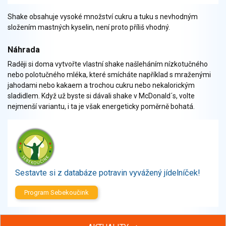
Zelenina
Shake obsahuje vysoké množství cukru a tuku s nevhodným
Brambory, luštěniny, houby
složením mastných kyselin, není proto příliš vhodný.
Sladkosti, slané výrobky
Zmrzliny
Náhrada
Ochucovadla, přísady, sladidla
Raději si doma vytvořte vlastní shake našleháním nízkotučného
Sušené směsi
nebo polotučného mléka, které smícháte například s mraženými
Polotovary, hotové pokrmy
jahodami nebo kakaem a trochou cukru nebo nekalorickým
sladidlem. Když už byste si dávali shake v McDonald´s, volte
Proteinové výrobky, doplňky stravy
nejmenší variantu, i ta je však energeticky poměrně bohatá.
Nápoje nealkoholické
Nápoje alkoholické
Restaurace, jídelny, hotová jídla
Fastfood
Studená kuchyně, lahůdkářské výrobky
Sestavte si z databáze potravin vyvážený jídelníček!
Program Sebekoučink