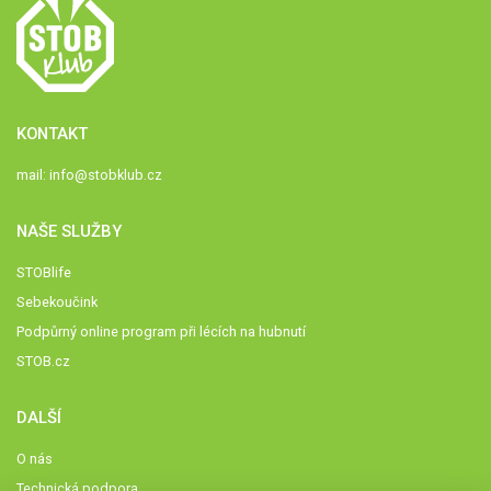
KONTAKT
mail:
info@stobklub.cz
NAŠE SLUŽBY
STOBlife
Sebekoučink
Podpůrný online program při lécích na hubnutí
STOB.cz
DALŠÍ
O nás
Technická podpora