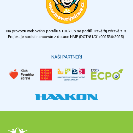
Na provozu webového portálu STOBklub se podílí Hravě žij zdravě z. s.
Projekt je spolufinancován z dotace HMP (DOT/81/01/002536/2025).
NAŠI PARTNEŘI