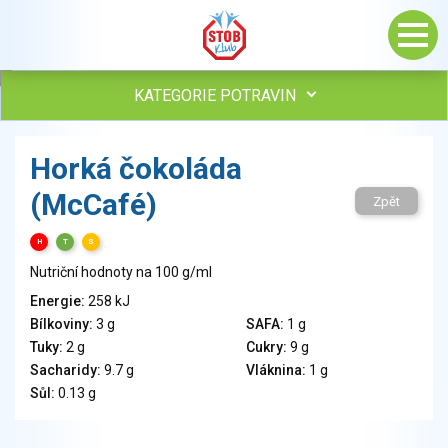
KATEGORIE POTRAVIN
Maso, drůbež, ryby, uzeniny
Horká čokoláda
Vejce
(McCafé)
Mléko
Zpět
Mléčné výrobky
H
T
S
Sýry
Nutriční hodnoty na 100 g/ml
Veganské a vegetariánské výrobky
Tuky
Energie:
258 kJ
Bílkoviny:
3 g
SAFA:
1 g
Obiloviny, mouka, cereální výrobky
Tuky:
2 g
Cukry:
9 g
Chléb, pečivo, křehké chleby, pufované výrobky
Sacharidy:
9.7 g
Vláknina:
1 g
Přílohy
Sůl:
0.13 g
Ovoce
Ořechy, semena