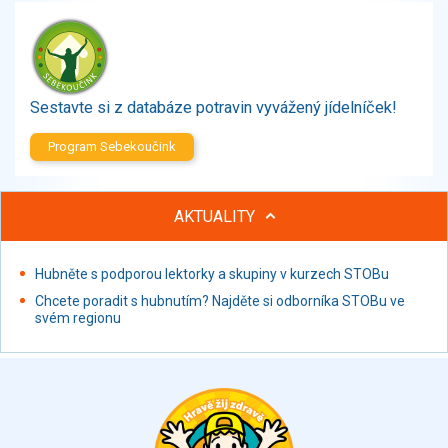
Zelenina
Brambory, luštěniny, houby
Sladkosti, slané výrobky
Zmrzliny
Sestavte si z databáze potravin vyvážený jídelníček!
Ochucovadla, přísady, sladidla
Sušené směsi
Program Sebekoučink
Polotovary, hotové pokrmy
Proteinové výrobky, doplňky stravy
AKTUALITY
Nápoje nealkoholické
Nápoje alkoholické
Restaurace, jídelny, hotová jídla
Hubněte s podporou lektorky a skupiny v kurzech STOBu
Fastfood
Chcete poradit s hubnutím? Najděte si odborníka STOBu ve
svém regionu
Studená kuchyně, lahůdkářské výrobky