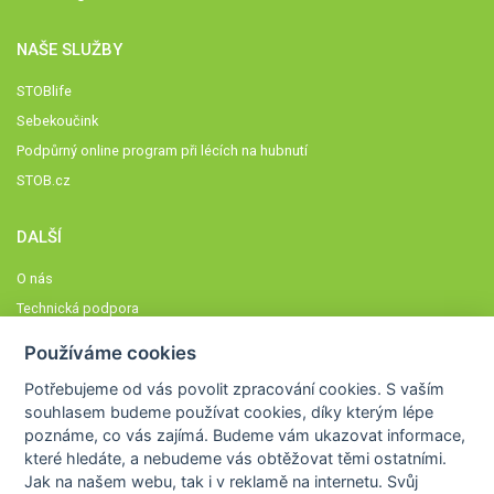
NAŠE SLUŽBY
STOBlife
Sebekoučink
Podpůrný online program při lécích na hubnutí
STOB.cz
DALŠÍ
O nás
Technická podpora
Časté dotazy
Používáme cookies
Normy a zásady fungování STOBklubu
Potřebujeme od vás
povolit zpracování cookies
. S vaším
Členové STOBklubu
souhlasem budeme používat cookies, díky kterým lépe
Zásady nakládání s osobními údaji
poznáme,
co vás zajímá
. Budeme vám ukazovat
informace,
které hledáte
, a nebudeme vás obtěžovat těmi ostatními.
Otestujte se
Jak na našem webu, tak i v reklamě na internetu. Svůj
Spočítejte si