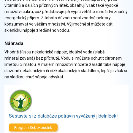
Zelenina
vitaminů a dalších příznivých látek, obsahují však také vysoké
Brambory, luštěniny, houby
množství cukru, což představuje při vypití většího množství značný
energetický příjem. Z tohoto důvodu není vhodné nektary
Sladkosti, slané výrobky
konzumovat ve větším množství. Výjimečně si můžete dát
Zmrzliny
skleničku nápoje zředěného vodou.
Ochucovadla, přísady, sladidla
Sušené směsi
Náhrada
Polotovary, hotové pokrmy
Vhodnější jsou nekalorické nápoje, ideálně voda (slabě
Proteinové výrobky, doplňky stravy
mineralizovaná) bez příchutě. Vodu si můžete ochutit citronem,
limetou či mátou. V malém množství můžete zařadit také nápoje
Nápoje nealkoholické
slazené nekalorickým či nízkokalorickým sladidlem, lepší je však si
Nápoje alkoholické
na sladkou chuť nápoje odvykat.
Restaurace, jídelny, hotová jídla
Fastfood
Studená kuchyně, lahůdkářské výrobky
Sestavte si z databáze potravin vyvážený jídelníček!
Program Sebekoučink