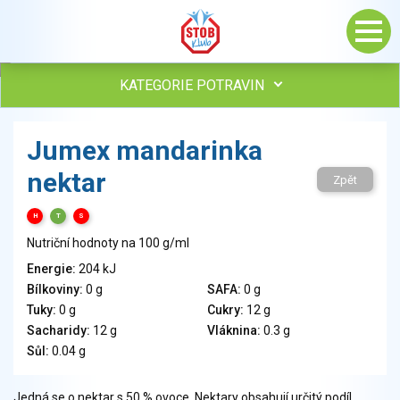
KATEGORIE POTRAVIN
Maso, drůbež, ryby, uzeniny
Jumex mandarinka
Vejce
nektar
Mléko
Zpět
Mléčné výrobky
H
T
S
Sýry
Nutriční hodnoty na 100 g/ml
Veganské a vegetariánské výrobky
Tuky
Energie:
204 kJ
Bílkoviny:
0 g
SAFA:
0 g
Obiloviny, mouka, cereální výrobky
Tuky:
0 g
Cukry:
12 g
Chléb, pečivo, křehké chleby, pufované výrobky
Sacharidy:
12 g
Vláknina:
0.3 g
Přílohy
Sůl:
0.04 g
Ovoce
Ořechy, semena
Jedná se o nektar s 50 % ovoce. Nektary obsahují určitý podíl