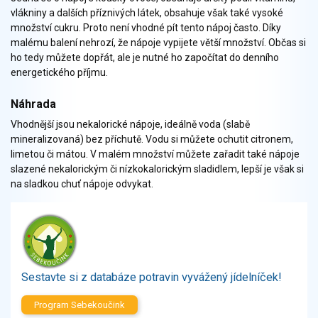
Zelenina
vlákniny a dalších příznivých látek, obsahuje však také vysoké
Brambory, luštěniny, houby
množství cukru. Proto není vhodné pít tento nápoj často. Díky
malému balení nehrozí, že nápoje vypijete větší množství. Občas si
Sladkosti, slané výrobky
ho tedy můžete dopřát, ale je nutné ho započítat do denního
Zmrzliny
energetického příjmu.
Ochucovadla, přísady, sladidla
Sušené směsi
Náhrada
Polotovary, hotové pokrmy
Vhodnější jsou nekalorické nápoje, ideálně voda (slabě
Proteinové výrobky, doplňky stravy
mineralizovaná) bez příchutě. Vodu si můžete ochutit citronem,
limetou či mátou. V malém množství můžete zařadit také nápoje
Nápoje nealkoholické
slazené nekalorickým či nízkokalorickým sladidlem, lepší je však si
Nápoje alkoholické
na sladkou chuť nápoje odvykat.
Restaurace, jídelny, hotová jídla
Fastfood
Studená kuchyně, lahůdkářské výrobky
Sestavte si z databáze potravin vyvážený jídelníček!
Program Sebekoučink