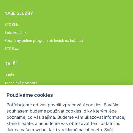
NAŠE SLUŽBY
STOBlife
Sebekoučink
Podpůrný online program při lécích na hubnutí
STOB.cz
DALŠÍ
O nás
Technická podpora
Časté dotazy
Používáme cookies
Normy a zásady fungování STOBklubu
Potřebujeme od vás
povolit zpracování cookies
. S vaším
Členové STOBklubu
souhlasem budeme používat cookies, díky kterým lépe
Zásady nakládání s osobními údaji
poznáme,
co vás zajímá
. Budeme vám ukazovat
informace,
které hledáte
, a nebudeme vás obtěžovat těmi ostatními.
Otestujte se
Jak na našem webu, tak i v reklamě na internetu. Svůj
Spočítejte si