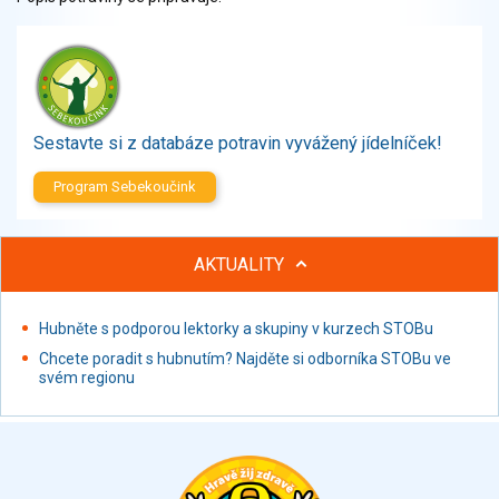
Zelenina
Brambory, luštěniny, houby
Sladkosti, slané výrobky
Zmrzliny
Ochucovadla, přísady, sladidla
Sestavte si z databáze potravin vyvážený jídelníček!
Sušené směsi
Polotovary, hotové pokrmy
Program Sebekoučink
Proteinové výrobky, doplňky stravy
Nápoje nealkoholické
AKTUALITY
Nápoje alkoholické
Restaurace, jídelny, hotová jídla
Hubněte s podporou lektorky a skupiny v kurzech STOBu
Fastfood
Studená kuchyně, lahůdkářské výrobky
Chcete poradit s hubnutím? Najděte si odborníka STOBu ve
svém regionu