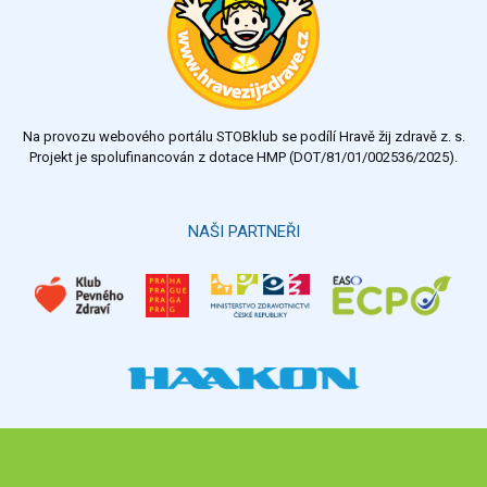
Na provozu webového portálu STOBklub se podílí Hravě žij zdravě z. s.
Projekt je spolufinancován z dotace HMP (DOT/81/01/002536/2025).
NAŠI PARTNEŘI