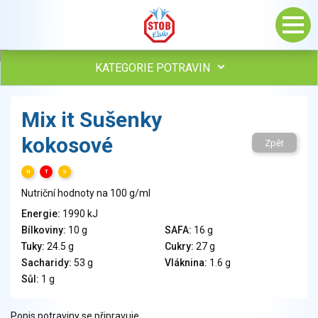
KATEGORIE POTRAVIN
Maso, drůbež, ryby, uzeniny
Mix it Sušenky
Vejce
kokosové
Mléko
Zpět
Mléčné výrobky
H
T
S
Sýry
Nutriční hodnoty na 100 g/ml
Veganské a vegetariánské výrobky
Tuky
Energie:
1990 kJ
Bílkoviny:
10 g
SAFA:
16 g
Obiloviny, mouka, cereální výrobky
Tuky:
24.5 g
Cukry:
27 g
Chléb, pečivo, křehké chleby, pufované výrobky
Sacharidy:
53 g
Vláknina:
1.6 g
Přílohy
Sůl:
1 g
Ovoce
Ořechy, semena
Popis potraviny se připravuje.