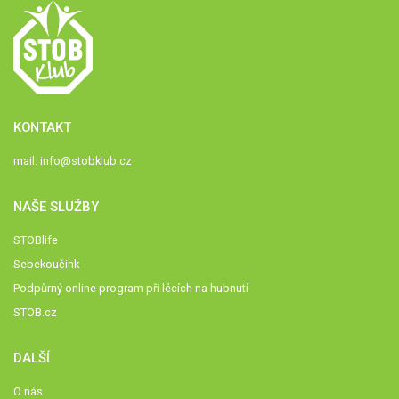
KONTAKT
mail:
info@stobklub.cz
NAŠE SLUŽBY
STOBlife
Sebekoučink
Podpůrný online program při lécích na hubnutí
STOB.cz
DALŠÍ
O nás