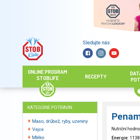
Sledujte nás:
Hledat
ONLINE PROGRAM
DAT
RECEPTY
STOBLIFE
POT
KATEGORIE POTRAVIN
Penam
Maso, drůbež, ryby, uzeniny
Nutriční hodno
Vejce
Mléko
Energie:
1138