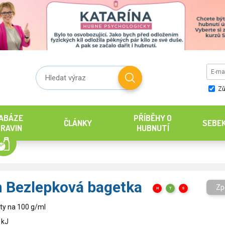
Zů
ABÁZE
PŘÍBĚHY O
ČLÁNKY
SEBE
RAVIN
HUBNUTÍ
 Bezlepková bagetka
Zp
H
T
S
ty na 100 g/ml
 kJ