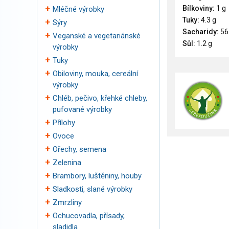
Bílkoviny:
1 g
Mléčné výrobky
Tuky:
4.3 g
Sýry
Sacharidy:
56
Veganské a vegetariánské
Sůl:
1.2 g
výrobky
Tuky
Obiloviny, mouka, cereální
výrobky
Chléb, pečivo, křehké chleby,
pufované výrobky
Přílohy
Ovoce
Ořechy, semena
Zelenina
Brambory, luštěniny, houby
Sladkosti, slané výrobky
Zmrzliny
Ochucovadla, přísady,
sladidla