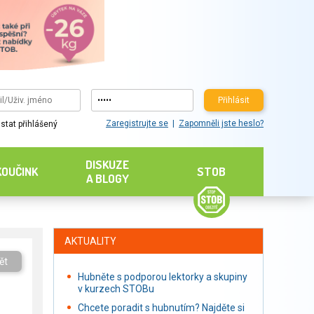
Přihlásit
Zaregistrujte se
Zapomněli jste heslo?
stat přihlášený
DISKUZE
KOUČINK
STOB
A BLOGY
AKTUALITY
ět
Hubněte s podporou lektorky a skupiny
v kurzech STOBu
Chcete poradit s hubnutím? Najděte si