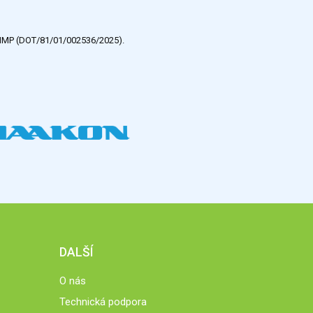
e HMP (DOT/81/01/002536/2025).
DALŠÍ
O nás
Technická podpora