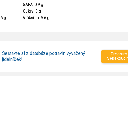
SAFA:
0.9 g
Cukry:
3 g
.6 g
Vláknina:
5.6 g
Sestavte si z databáze potravin vyvážený
Program
Sebekouči
jídelníček!