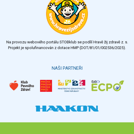
Na provozu webového portálu STOBklub se podílí Hravě žij zdravě z. s.
Projekt je spolufinancován z dotace HMP (DOT/81/01/002536/2025).
NAŠI PARTNEŘI