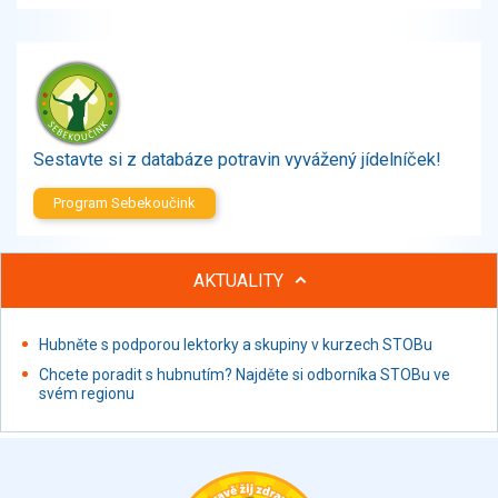
Zelenina
Brambory, luštěniny, houby
Sladkosti, slané výrobky
Zmrzliny
Ochucovadla, přísady, sladidla
Sušené směsi
Sestavte si z databáze potravin vyvážený jídelníček!
Polotovary, hotové pokrmy
Program Sebekoučink
Proteinové výrobky, doplňky stravy
Nápoje nealkoholické
Nápoje alkoholické
AKTUALITY
Restaurace, jídelny, hotová jídla
Fastfood
Hubněte s podporou lektorky a skupiny v kurzech STOBu
Studená kuchyně, lahůdkářské výrobky
Chcete poradit s hubnutím? Najděte si odborníka STOBu ve
svém regionu