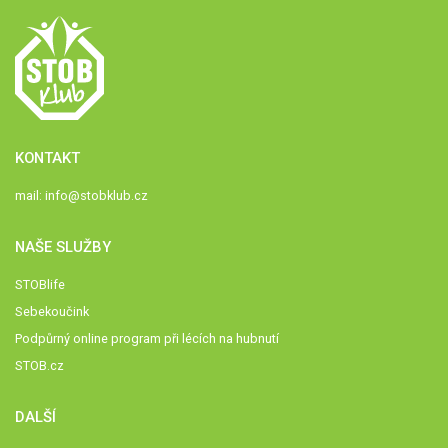
KONTAKT
mail:
info@stobklub.cz
NAŠE SLUŽBY
STOBlife
Sebekoučink
Podpůrný online program při lécích na hubnutí
STOB.cz
DALŠÍ