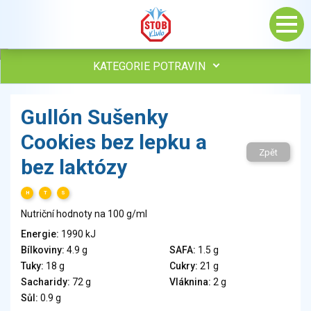
KATEGORIE POTRAVIN
Maso, drůbež, ryby, uzeniny
Gullón Sušenky
Vejce
Cookies bez lepku a
Mléko
Zpět
Mléčné výrobky
bez laktózy
Sýry
Veganské a vegetariánské výrobky
H
T
S
Tuky
Nutriční hodnoty na 100 g/ml
Obiloviny, mouka, cereální výrobky
Energie:
1990 kJ
Chléb, pečivo, křehké chleby, pufované výrobky
Bílkoviny:
4.9 g
SAFA:
1.5 g
Přílohy
Tuky:
18 g
Cukry:
21 g
Ovoce
Sacharidy:
72 g
Vláknina:
2 g
Sůl:
0.9 g
Ořechy, semena