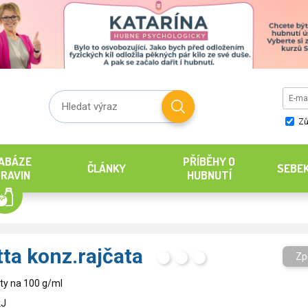
Zů
ABÁZE
PŘÍBĚHY O
ČLÁNKY
SEBE
RAVIN
HUBNUTÍ
tta konz.rajčata
Zp
H
T
S
ty na 100 g/ml
kJ