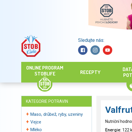
Sledujte nás:
Hledat
ONLINE PROGRAM
DAT
RECEPTY
STOBLIFE
POT
KATEGORIE POTRAVIN
Valfru
Maso, drůbež, ryby, uzeniny
Nutriční hodno
Vejce
Mléko
Energie:
122 