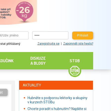
Přihlásit
Zaregistrujte se
Zapomněli jste heslo?
stat přihlášený
DISKUZE
KOUČINK
STOB
A BLOGY
AKTUALITY
ět
Hubněte s podporou lektorky a skupiny
v kurzech STOBu
Chcete poradit s hubnutím? Najděte si