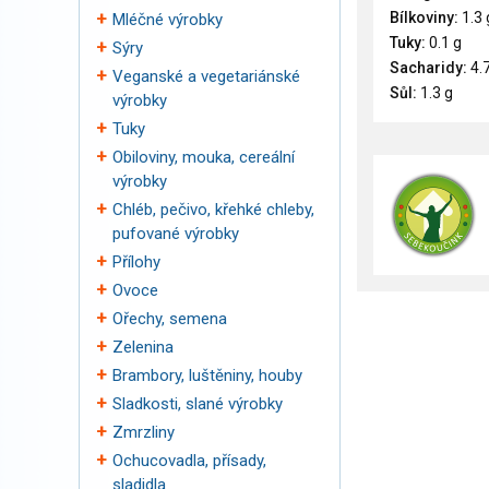
Bílkoviny:
1.3 
Mléčné výrobky
Tuky:
0.1 g
Sýry
Sacharidy:
4.7
Veganské a vegetariánské
Sůl:
1.3 g
výrobky
Tuky
Obiloviny, mouka, cereální
výrobky
Chléb, pečivo, křehké chleby,
pufované výrobky
Přílohy
Ovoce
Ořechy, semena
Zelenina
Brambory, luštěniny, houby
Sladkosti, slané výrobky
Zmrzliny
Ochucovadla, přísady,
sladidla