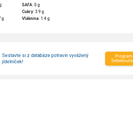
g
SAFA:
0 g
Cukry:
3.9 g
 g
Vláknina:
1.4 g
Sestavte si z databáze potravin vyvážený
Program
Sebekouči
jídelníček!