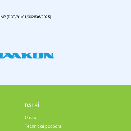
e HMP (DOT/81/01/002536/2025).
DALŠÍ
O nás
Technická podpora