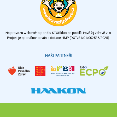
Na provozu webového portálu STOBklub se podílí Hravě žij zdravě z. s.
Projekt je spolufinancován z dotace HMP (DOT/81/01/002536/2025).
NAŠI PARTNEŘI