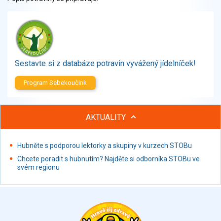
Zelenina
Brambory, luštěniny, houby
Sladkosti, slané výrobky
Zmrzliny
Ochucovadla, přísady, sladidla
Sestavte si z databáze potravin vyvážený jídelníček!
Sušené směsi
Polotovary, hotové pokrmy
Program Sebekoučink
Proteinové výrobky, doplňky stravy
Nápoje nealkoholické
AKTUALITY
Nápoje alkoholické
Restaurace, jídelny, hotová jídla
Hubněte s podporou lektorky a skupiny v kurzech STOBu
Fastfood
Studená kuchyně, lahůdkářské výrobky
Chcete poradit s hubnutím? Najděte si odborníka STOBu ve
svém regionu