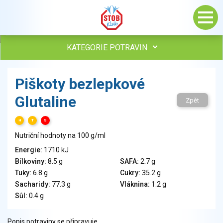
KATEGORIE POTRAVIN
Maso, drůbež, ryby, uzeniny
Piškoty bezlepkové
Vejce
Glutaline
Mléko
Zpět
Mléčné výrobky
H
T
S
Sýry
Nutriční hodnoty na 100 g/ml
Veganské a vegetariánské výrobky
Tuky
Energie:
1710 kJ
Bílkoviny:
8.5 g
SAFA:
2.7 g
Obiloviny, mouka, cereální výrobky
Tuky:
6.8 g
Cukry:
35.2 g
Chléb, pečivo, křehké chleby, pufované výrobky
Sacharidy:
77.3 g
Vláknina:
1.2 g
Přílohy
Sůl:
0.4 g
Ovoce
Ořechy, semena
Popis potraviny se připravuje.