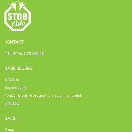
KONTAKT
mail:
info@stobklub.cz
NAŠE SLUŽBY
STOBlife
Sebekoučink
Podpůrný online program při lécích na hubnutí
STOB.cz
DALŠÍ
O nás