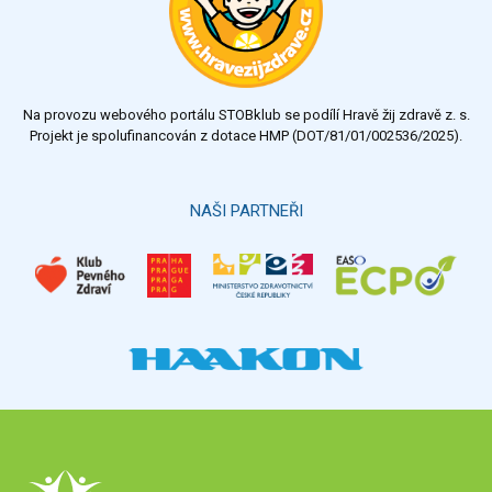
Na provozu webového portálu STOBklub se podílí Hravě žij zdravě z. s.
Projekt je spolufinancován z dotace HMP (DOT/81/01/002536/2025).
NAŠI PARTNEŘI