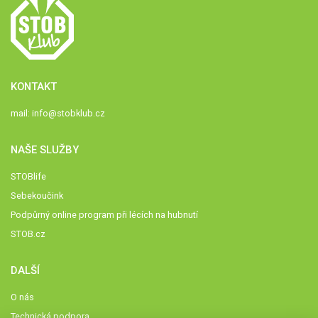
KONTAKT
mail:
info@stobklub.cz
NAŠE SLUŽBY
STOBlife
Sebekoučink
Podpůrný online program při lécích na hubnutí
STOB.cz
DALŠÍ
O nás
Technická podpora