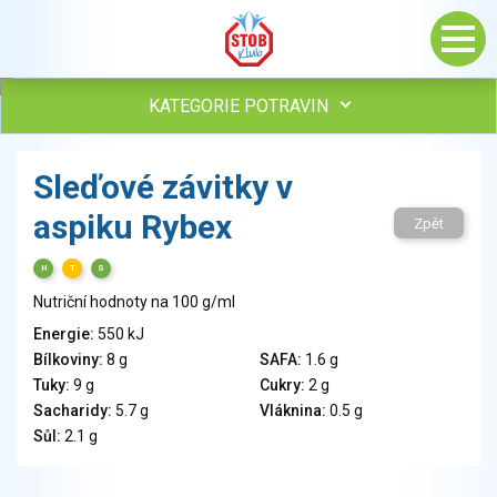
KATEGORIE POTRAVIN
Maso, drůbež, ryby, uzeniny
Sleďové závitky v
Vejce
aspiku Rybex
Mléko
Zpět
Mléčné výrobky
H
T
S
Sýry
Nutriční hodnoty na 100 g/ml
Veganské a vegetariánské výrobky
Tuky
Energie:
550 kJ
Bílkoviny:
8 g
SAFA:
1.6 g
Obiloviny, mouka, cereální výrobky
Tuky:
9 g
Cukry:
2 g
Chléb, pečivo, křehké chleby, pufované výrobky
Sacharidy:
5.7 g
Vláknina:
0.5 g
Přílohy
Sůl:
2.1 g
Ovoce
Ořechy, semena