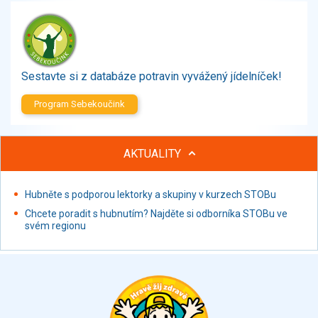
Zelenina
Brambory, luštěniny, houby
Sladkosti, slané výrobky
Zmrzliny
Sestavte si z databáze potravin vyvážený jídelníček!
Ochucovadla, přísady, sladidla
Sušené směsi
Program Sebekoučink
Polotovary, hotové pokrmy
Proteinové výrobky, doplňky stravy
AKTUALITY
Nápoje nealkoholické
Nápoje alkoholické
Restaurace, jídelny, hotová jídla
Hubněte s podporou lektorky a skupiny v kurzech STOBu
Fastfood
Chcete poradit s hubnutím? Najděte si odborníka STOBu ve
svém regionu
Studená kuchyně, lahůdkářské výrobky