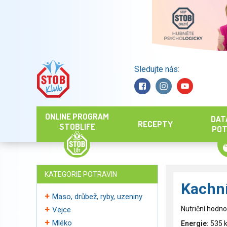
Sledujte nás:
Hledat
ONLINE PROGRAM
DAT
RECEPTY
STOBLIFE
POT
KATEGORIE POTRAVIN
Kachní
Maso, drůbež, ryby, uzeniny
Nutriční hodno
Vejce
Mléko
Energie:
535 