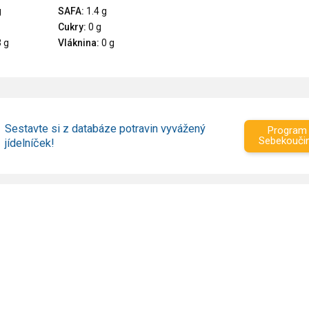
g
SAFA:
1.4 g
Cukry:
0 g
 g
Vláknina:
0 g
Sestavte si z databáze potravin vyvážený
Program
Sebekouči
jídelníček!