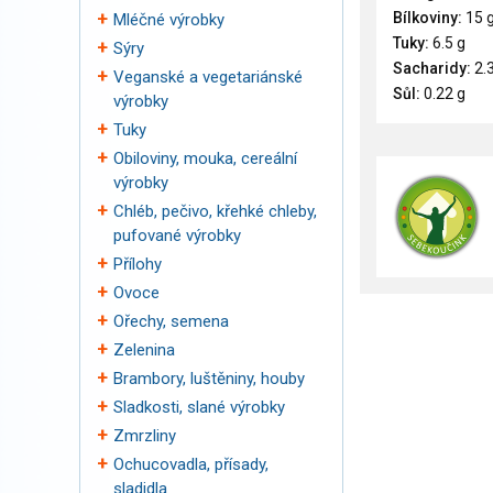
Bílkoviny:
15 
Mléčné výrobky
Tuky:
6.5 g
Sýry
Sacharidy:
2.3
Veganské a vegetariánské
Sůl:
0.22 g
výrobky
Tuky
Obiloviny, mouka, cereální
výrobky
Chléb, pečivo, křehké chleby,
pufované výrobky
Přílohy
Ovoce
Ořechy, semena
Zelenina
Brambory, luštěniny, houby
Sladkosti, slané výrobky
Zmrzliny
Ochucovadla, přísady,
sladidla