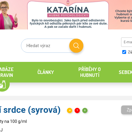
Zů
ABÁZE
PŘÍBĚHY O
ČLÁNKY
SEBE
RAVIN
HUBNUTÍ
 srdce (syrová)
Zp
H
T
S
ty na 100 g/ml
kJ