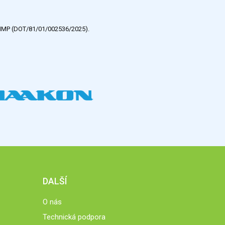
e HMP (DOT/81/01/002536/2025).
DALŠÍ
O nás
Technická podpora