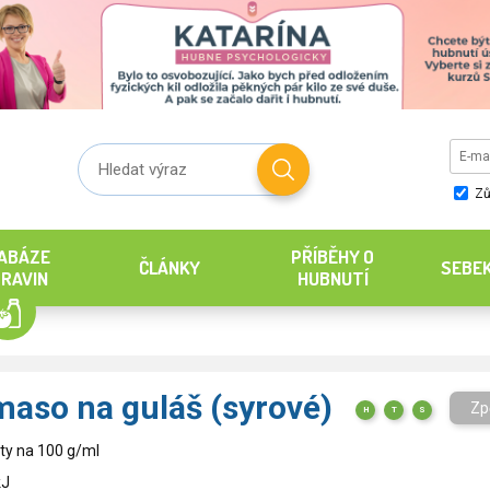
Zů
ABÁZE
PŘÍBĚHY O
ČLÁNKY
SEBE
RAVIN
HUBNUTÍ
maso na guláš (syrové)
Zp
H
T
S
ty na 100 g/ml
kJ