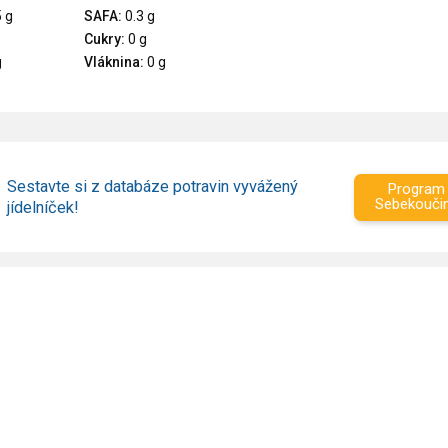
 g
SAFA:
0.3 g
Cukry:
0 g
g
Vláknina:
0 g
Sestavte si z databáze potravin vyvážený
Program
Sebekouči
jídelníček!