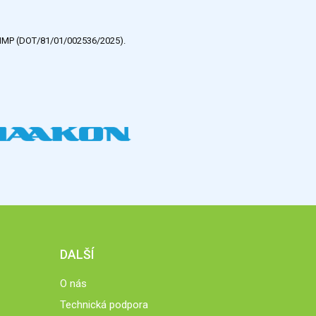
e HMP (DOT/81/01/002536/2025).
DALŠÍ
O nás
Technická podpora