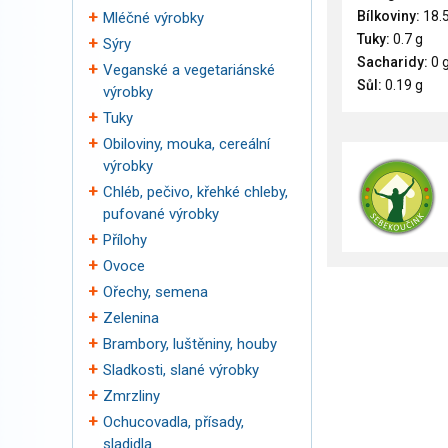
Bílkoviny:
18.5
Mléčné výrobky
Tuky:
0.7 g
Sýry
Sacharidy:
0 
Veganské a vegetariánské
Sůl:
0.19 g
výrobky
Tuky
Obiloviny, mouka, cereální
výrobky
Chléb, pečivo, křehké chleby,
pufované výrobky
Přílohy
Ovoce
Ořechy, semena
Zelenina
Brambory, luštěniny, houby
Sladkosti, slané výrobky
Zmrzliny
Ochucovadla, přísady,
sladidla