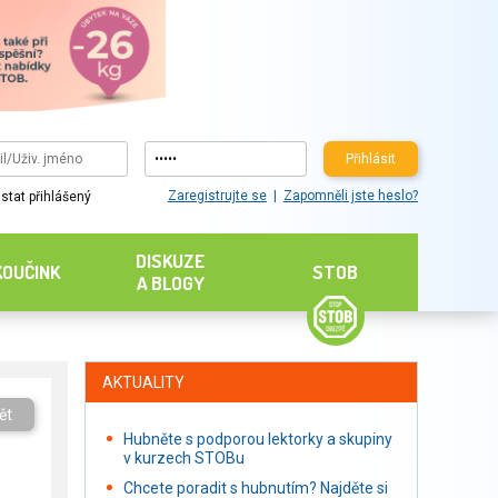
Přihlásit
Zaregistrujte se
Zapomněli jste heslo?
stat přihlášený
DISKUZE
KOUČINK
STOB
A BLOGY
AKTUALITY
ět
Hubněte s podporou lektorky a skupiny
v kurzech STOBu
Chcete poradit s hubnutím? Najděte si