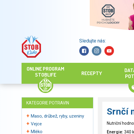
Sledujte nás:
Hledat
ONLINE PROGRAM
DAT
RECEPTY
STOBLIFE
POT
KATEGORIE POTRAVIN
Srnčí 
Maso, drůbež, ryby, uzeniny
Nutriční hodno
Vejce
Mléko
Energie:
340 