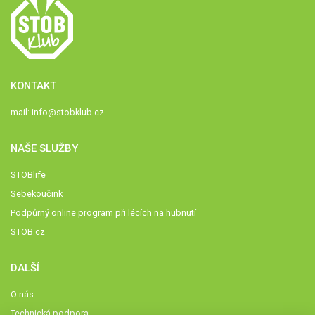
KONTAKT
mail:
info@stobklub.cz
NAŠE SLUŽBY
STOBlife
Sebekoučink
Podpůrný online program při lécích na hubnutí
STOB.cz
DALŠÍ
O nás
Technická podpora