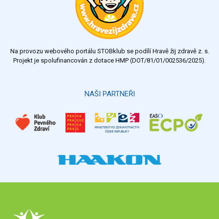
Na provozu webového portálu STOBklub se podílí Hravě žij zdravě z. s.
Projekt je spolufinancován z dotace HMP (DOT/81/01/002536/2025).
NAŠI PARTNEŘI