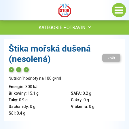
KATEGORIE POTRAVIN
Maso, drůbež, ryby, uzeniny
Štika mořská dušená
Vejce
(nesolená)
Mléko
Zpět
Mléčné výrobky
H
T
S
Sýry
Nutriční hodnoty na 100 g/ml
Veganské a vegetariánské výrobky
Tuky
Energie:
300 kJ
Bílkoviny:
15.1 g
SAFA:
0.2 g
Obiloviny, mouka, cereální výrobky
Tuky:
0.9 g
Cukry:
0 g
Chléb, pečivo, křehké chleby, pufované výrobky
Sacharidy:
0 g
Vláknina:
0 g
Přílohy
Sůl:
0.4 g
Ovoce
Ořechy, semena