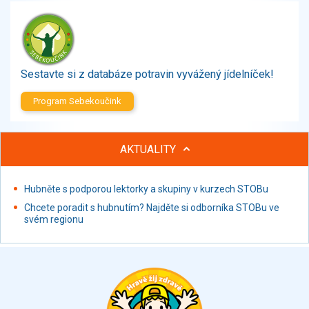
Zelenina
Brambory, luštěniny, houby
Sladkosti, slané výrobky
Zmrzliny
Sestavte si z databáze potravin vyvážený jídelníček!
Ochucovadla, přísady, sladidla
Sušené směsi
Program Sebekoučink
Polotovary, hotové pokrmy
Proteinové výrobky, doplňky stravy
AKTUALITY
Nápoje nealkoholické
Nápoje alkoholické
Restaurace, jídelny, hotová jídla
Hubněte s podporou lektorky a skupiny v kurzech STOBu
Fastfood
Chcete poradit s hubnutím? Najděte si odborníka STOBu ve
svém regionu
Studená kuchyně, lahůdkářské výrobky