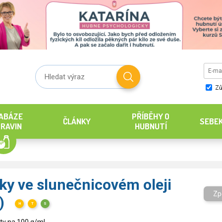
Zů
ABÁZE
PŘÍBĚHY O
ČLÁNKY
SEBE
RAVIN
HUBNUTÍ
ky ve slunečnicovém oleji
Zp
a)
H
T
S