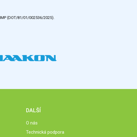
e HMP (DOT/81/01/002536/2025).
DALŠÍ
O nás
Technická podpora