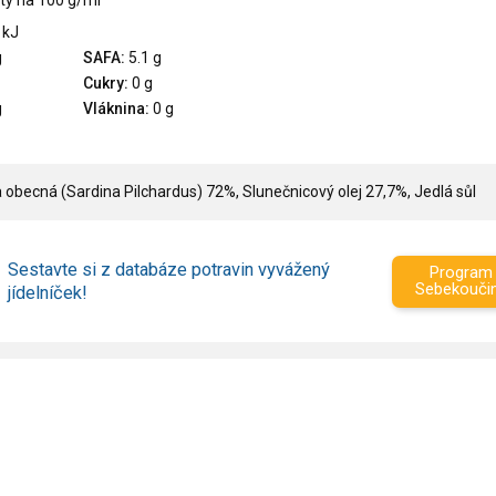
ty na 100 g/ml
 kJ
g
SAFA:
5.1 g
Cukry:
0 g
g
Vláknina:
0 g
a obecná (Sardina Pilchardus) 72%, Slunečnicový olej 27,7%, Jedlá sůl
Sestavte si z databáze potravin vyvážený
Program
Sebekouči
jídelníček!