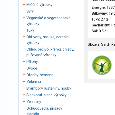
Nutriční hodno
Mléčné výrobky
Energie:
1337
Sýry
Bílkoviny:
19 
Veganské a vegetariánské
Tuky:
27 g
výrobky
Sacharidy:
1 
Tuky
Sůl:
0.5 g
Obiloviny, mouka, cereální
výrobky
Složení: Sardink
Chléb, pečivo, křehké chleby,
pufované výrobky
Přílohy
Ovoce
Ořechy, semena
Zelenina
Brambory, luštěniny, houby
Sladkosti, slané výrobky
Zmrzliny
Ochucovadla, přísady,
sladidla