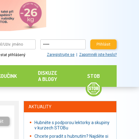
Přihlásit
Zaregistrujte se
Zapomněli jste heslo?
stat přihlášený
DISKUZE
KOUČINK
STOB
A BLOGY
AKTUALITY
ět
Hubněte s podporou lektorky a skupiny
v kurzech STOBu
Chcete poradit s hubnutím? Najděte si