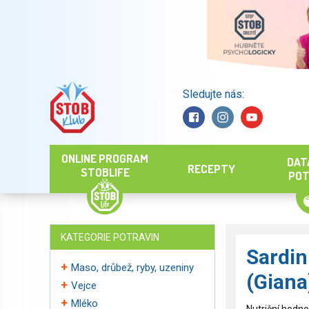
Sledujte nás:
Hledat
ONLINE PROGRAM
DAT
RECEPTY
STOBLIFE
POT
KATEGORIE POTRAVIN
Sardin
Maso, drůbež, ryby, uzeniny
(Gian
Vejce
Mléko