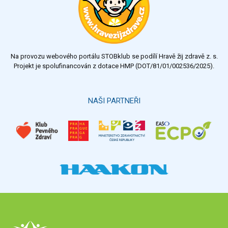
Na provozu webového portálu STOBklub se podílí Hravě žij zdravě z. s.
Projekt je spolufinancován z dotace HMP (DOT/81/01/002536/2025).
NAŠI PARTNEŘI