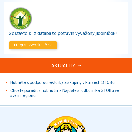
Zelenina
Brambory, luštěniny, houby
Sladkosti, slané výrobky
Zmrzliny
Sestavte si z databáze potravin vyvážený jídelníček!
Ochucovadla, přísady, sladidla
Sušené směsi
Program Sebekoučink
Polotovary, hotové pokrmy
Proteinové výrobky, doplňky stravy
Nápoje nealkoholické
AKTUALITY
Nápoje alkoholické
Restaurace, jídelny, hotová jídla
Hubněte s podporou lektorky a skupiny v kurzech STOBu
Fastfood
Chcete poradit s hubnutím? Najděte si odborníka STOBu ve
Studená kuchyně, lahůdkářské výrobky
svém regionu