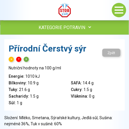
KATEGORIE POTRAVIN
Maso, drůbež, ryby, uzeniny
Přírodní Čerstvý sýr
Vejce
Zpět
Mléko
H
T
S
Mléčné výrobky
Nutriční hodnoty na 100 g/ml
Sýry
Energie:
1010 kJ
Veganské a vegetariánské výrobky
Bílkoviny:
10.9 g
SAFA:
14.4 g
Tuky
Tuky:
21.6 g
Cukry:
1.5 g
Obiloviny, mouka, cereální výrobky
Sacharidy:
1.5 g
Vláknina:
0 g
Chléb, pečivo, křehké chleby, pufované výrobky
Sůl:
1 g
Přílohy
Ovoce
Složení: Mléko, Smetana, Sýrařské kultury, Jedlá sůl, Sušina:
nejméně 36%, Tuk v sušině: 60%
Ořechy, semena