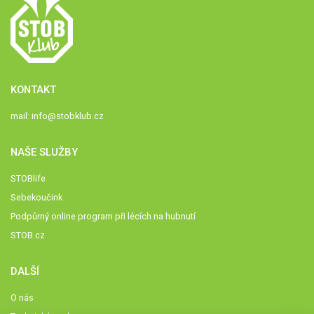
KONTAKT
mail:
info@stobklub.cz
NAŠE SLUŽBY
STOBlife
Sebekoučink
Podpůrný online program při lécích na hubnutí
STOB.cz
DALŠÍ
O nás