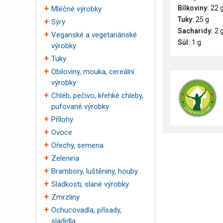
Bílkoviny:
22 
Mléčné výrobky
Tuky:
25 g
Sýry
Sacharidy:
2 
Veganské a vegetariánské
Sůl:
1 g
výrobky
Tuky
Obiloviny, mouka, cereální
výrobky
Chléb, pečivo, křehké chleby,
pufované výrobky
Přílohy
Ovoce
Ořechy, semena
Zelenina
Brambory, luštěniny, houby
Sladkosti, slané výrobky
Zmrzliny
Ochucovadla, přísady,
sladidla