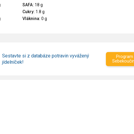
g
SAFA:
18 g
Cukry:
1.8 g
g
Vláknina:
0 g
Sestavte si z databáze potravin vyvážený
Program
Sebekouči
jídelníček!