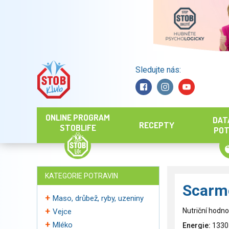
Sledujte nás:
Hledat
ONLINE PROGRAM
DAT
RECEPTY
STOBLIFE
POT
KATEGORIE POTRAVIN
Scarm
Maso, drůbež, ryby, uzeniny
Nutriční hodno
Vejce
Mléko
Energie:
1330