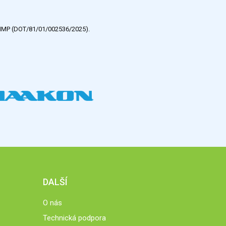
e HMP (DOT/81/01/002536/2025).
DALŠÍ
O nás
Technická podpora