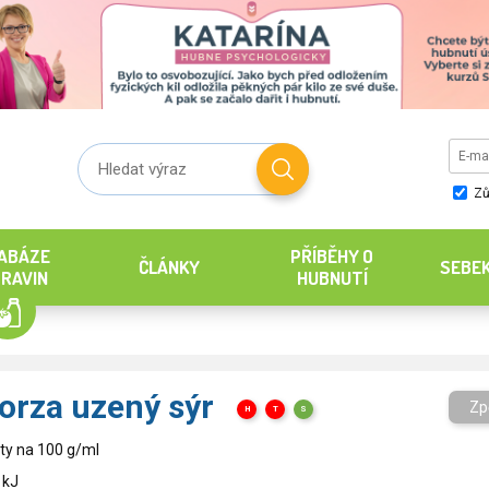
Zů
ABÁZE
PŘÍBĚHY O
ČLÁNKY
SEBE
RAVIN
HUBNUTÍ
orza uzený sýr
Zp
H
T
S
ty na 100 g/ml
 kJ