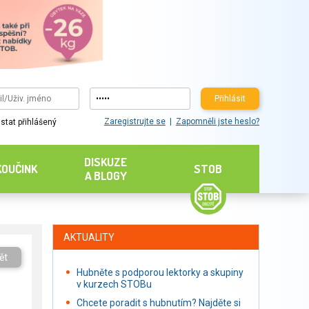
Přihlásit
Zaregistrujte se
Zapomněli jste heslo?
stat přihlášený
DISKUZE
KOUČINK
STOB
A BLOGY
AKTUALITY
ět
Hubněte s podporou lektorky a skupiny
v kurzech STOBu
Chcete poradit s hubnutím? Najděte si