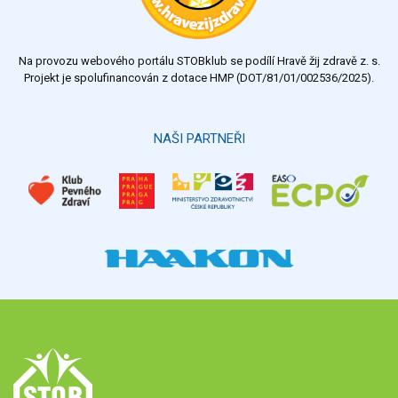
Na provozu webového portálu STOBklub se podílí Hravě žij zdravě z. s.
Projekt je spolufinancován z dotace HMP (DOT/81/01/002536/2025).
NAŠI PARTNEŘI