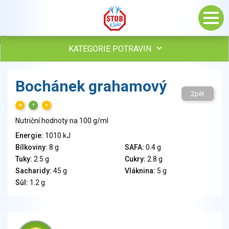
KATEGORIE POTRAVIN
Maso, drůbež, ryby, uzeniny
Bochánek grahamový
Vejce
Zpět
Mléko
H
T
S
Mléčné výrobky
Nutriční hodnoty na 100 g/ml
Sýry
Energie:
1010 kJ
Veganské a vegetariánské výrobky
Bílkoviny:
8 g
SAFA:
0.4 g
Tuky
Tuky:
2.5 g
Cukry:
2.8 g
Obiloviny, mouka, cereální výrobky
Sacharidy:
45 g
Vláknina:
5 g
Chléb, pečivo, křehké chleby, pufované výrobky
Sůl:
1.2 g
Přílohy
Ovoce
Ořechy, semena