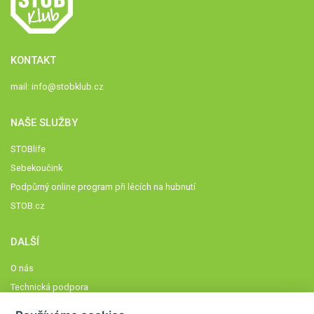
KONTAKT
mail:
info@stobklub.cz
NAŠE SLUŽBY
STOBlife
Sebekoučink
Podpůrný online program při lécích na hubnutí
STOB.cz
DALŠÍ
O nás
Technická podpora
Časté dotazy