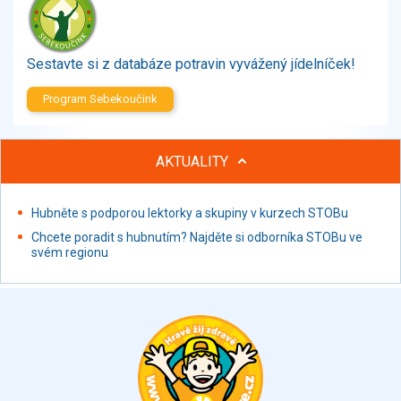
Zelenina
Brambory, luštěniny, houby
Sladkosti, slané výrobky
Sestavte si z databáze potravin vyvážený jídelníček!
Zmrzliny
Program Sebekoučink
Ochucovadla, přísady, sladidla
Sušené směsi
Polotovary, hotové pokrmy
AKTUALITY
Proteinové výrobky, doplňky stravy
Nápoje nealkoholické
Hubněte s podporou lektorky a skupiny v kurzech STOBu
Nápoje alkoholické
Chcete poradit s hubnutím? Najděte si odborníka STOBu ve
Restaurace, jídelny, hotová jídla
svém regionu
Fastfood
Studená kuchyně, lahůdkářské výrobky