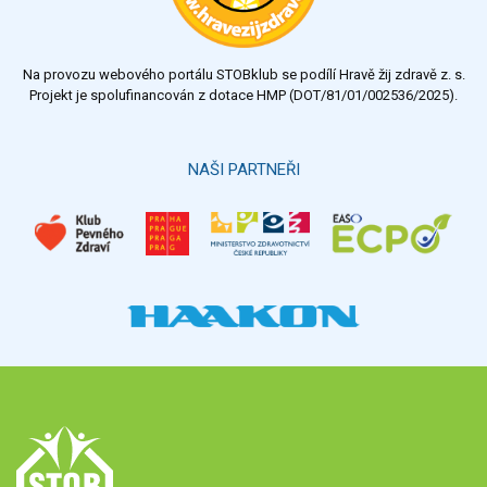
Na provozu webového portálu STOBklub se podílí Hravě žij zdravě z. s.
Projekt je spolufinancován z dotace HMP (DOT/81/01/002536/2025).
NAŠI PARTNEŘI