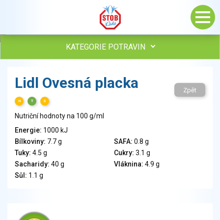
KATEGORIE POTRAVIN
Maso, drůbež, ryby, uzeniny
Lidl Ovesná placka
Vejce
Zpět
Mléko
H
T
S
Mléčné výrobky
Nutriční hodnoty na 100 g/ml
Sýry
Energie:
1000 kJ
Veganské a vegetariánské výrobky
Bílkoviny:
7.7 g
SAFA:
0.8 g
Tuky
Tuky:
4.5 g
Cukry:
3.1 g
Obiloviny, mouka, cereální výrobky
Sacharidy:
40 g
Vláknina:
4.9 g
Chléb, pečivo, křehké chleby, pufované výrobky
Sůl:
1.1 g
Přílohy
Ovoce
Ořechy, semena