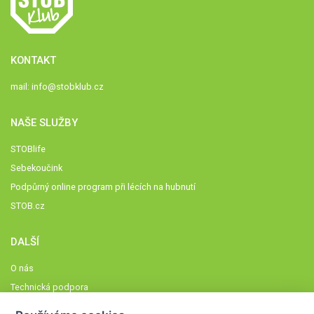
KONTAKT
mail:
info@stobklub.cz
NAŠE SLUŽBY
STOBlife
Sebekoučink
Podpůrný online program při lécích na hubnutí
STOB.cz
DALŠÍ
O nás
Technická podpora
Časté dotazy