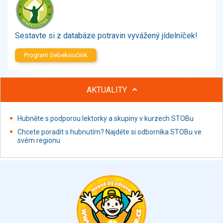
Zelenina
Brambory, luštěniny, houby
Sladkosti, slané výrobky
Sestavte si z databáze potravin vyvážený jídelníček!
Zmrzliny
Program Sebekoučink
Ochucovadla, přísady, sladidla
Sušené směsi
Polotovary, hotové pokrmy
AKTUALITY
Proteinové výrobky, doplňky stravy
Nápoje nealkoholické
Hubněte s podporou lektorky a skupiny v kurzech STOBu
Nápoje alkoholické
Chcete poradit s hubnutím? Najděte si odborníka STOBu ve
Restaurace, jídelny, hotová jídla
svém regionu
Fastfood
Studená kuchyně, lahůdkářské výrobky