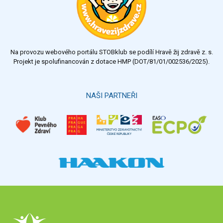
Na provozu webového portálu STOBklub se podílí Hravě žij zdravě z. s.
Projekt je spolufinancován z dotace HMP (DOT/81/01/002536/2025).
NAŠI PARTNEŘI