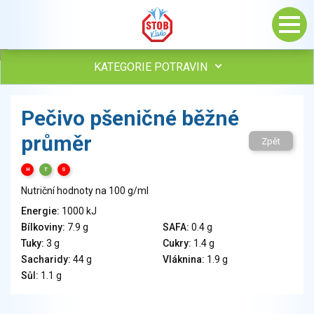
KATEGORIE POTRAVIN
Maso, drůbež, ryby, uzeniny
Pečivo pšeničné běžné
Vejce
průměr
Mléko
Zpět
Mléčné výrobky
H
T
S
Sýry
Nutriční hodnoty na 100 g/ml
Veganské a vegetariánské výrobky
Tuky
Energie:
1000 kJ
Bílkoviny:
7.9 g
SAFA:
0.4 g
Obiloviny, mouka, cereální výrobky
Tuky:
3 g
Cukry:
1.4 g
Chléb, pečivo, křehké chleby, pufované výrobky
Sacharidy:
44 g
Vláknina:
1.9 g
Přílohy
Sůl:
1.1 g
Ovoce
Ořechy, semena