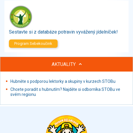
Zelenina
Brambory, luštěniny, houby
Sladkosti, slané výrobky
Zmrzliny
Sestavte si z databáze potravin vyvážený jídelníček!
Ochucovadla, přísady, sladidla
Sušené směsi
Program Sebekoučink
Polotovary, hotové pokrmy
Proteinové výrobky, doplňky stravy
AKTUALITY
Nápoje nealkoholické
Nápoje alkoholické
Restaurace, jídelny, hotová jídla
Hubněte s podporou lektorky a skupiny v kurzech STOBu
Fastfood
Chcete poradit s hubnutím? Najděte si odborníka STOBu ve
svém regionu
Studená kuchyně, lahůdkářské výrobky