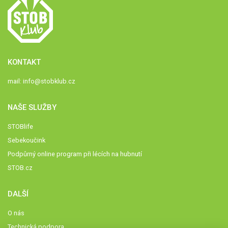
KONTAKT
mail:
info@stobklub.cz
NAŠE SLUŽBY
STOBlife
Sebekoučink
Podpůrný online program při lécích na hubnutí
STOB.cz
DALŠÍ
O nás
Technická podpora