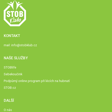
KONTAKT
mail:
info@stobklub.cz
NAŠE SLUŽBY
STOBlife
Sebekoučink
Podpůrný online program při lécích na hubnutí
STOB.cz
DALŠÍ
O nás