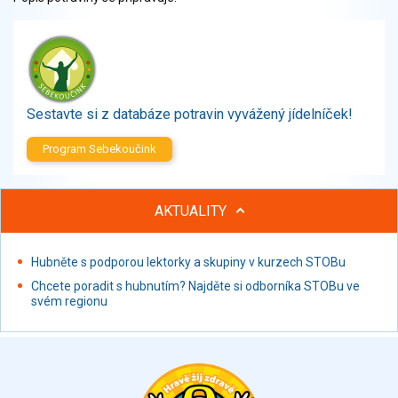
Zelenina
Brambory, luštěniny, houby
Sladkosti, slané výrobky
Zmrzliny
Ochucovadla, přísady, sladidla
Sestavte si z databáze potravin vyvážený jídelníček!
Sušené směsi
Polotovary, hotové pokrmy
Program Sebekoučink
Proteinové výrobky, doplňky stravy
Nápoje nealkoholické
AKTUALITY
Nápoje alkoholické
Restaurace, jídelny, hotová jídla
Hubněte s podporou lektorky a skupiny v kurzech STOBu
Fastfood
Studená kuchyně, lahůdkářské výrobky
Chcete poradit s hubnutím? Najděte si odborníka STOBu ve
svém regionu