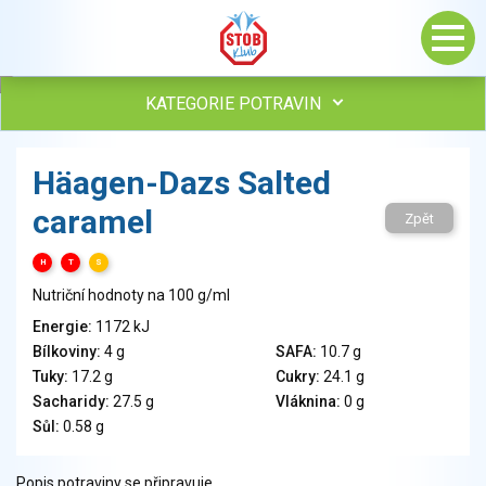
KATEGORIE POTRAVIN
Maso, drůbež, ryby, uzeniny
Häagen-Dazs Salted
Vejce
caramel
Mléko
Zpět
Mléčné výrobky
H
T
S
Sýry
Nutriční hodnoty na 100 g/ml
Veganské a vegetariánské výrobky
Tuky
Energie:
1172 kJ
Bílkoviny:
4 g
SAFA:
10.7 g
Obiloviny, mouka, cereální výrobky
Tuky:
17.2 g
Cukry:
24.1 g
Chléb, pečivo, křehké chleby, pufované výrobky
Sacharidy:
27.5 g
Vláknina:
0 g
Přílohy
Sůl:
0.58 g
Ovoce
Ořechy, semena
Popis potraviny se připravuje.