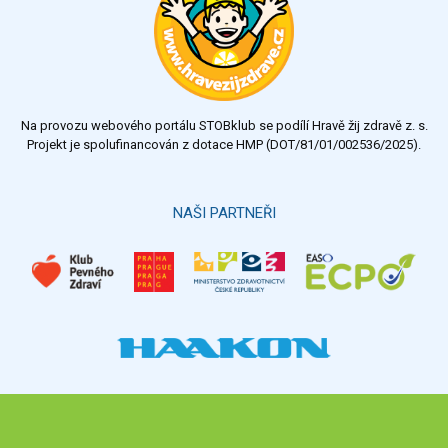
Na provozu webového portálu STOBklub se podílí Hravě žij zdravě z. s.
Projekt je spolufinancován z dotace HMP (DOT/81/01/002536/2025).
NAŠI PARTNEŘI