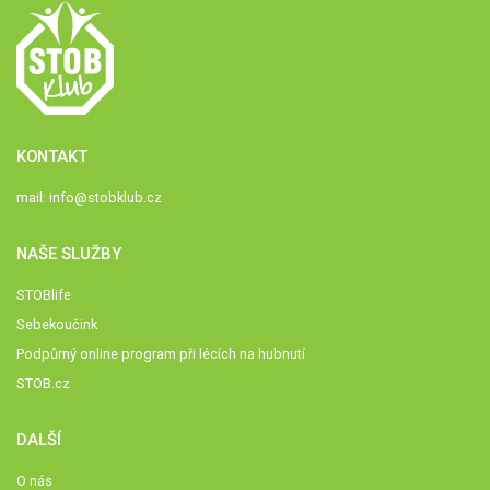
KONTAKT
mail:
info@stobklub.cz
NAŠE SLUŽBY
STOBlife
Sebekoučink
Podpůrný online program při lécích na hubnutí
STOB.cz
DALŠÍ
O nás