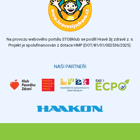
Na provozu webového portálu STOBklub se podílí Hravě žij zdravě z. s.
Projekt je spolufinancován z dotace HMP (DOT/81/01/002536/2025).
NAŠI PARTNEŘI