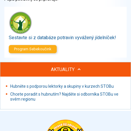
Zelenina
Brambory, luštěniny, houby
Sladkosti, slané výrobky
Zmrzliny
Ochucovadla, přísady, sladidla
Sestavte si z databáze potravin vyvážený jídelníček!
Sušené směsi
Polotovary, hotové pokrmy
Program Sebekoučink
Proteinové výrobky, doplňky stravy
Nápoje nealkoholické
AKTUALITY
Nápoje alkoholické
Restaurace, jídelny, hotová jídla
Hubněte s podporou lektorky a skupiny v kurzech STOBu
Fastfood
Studená kuchyně, lahůdkářské výrobky
Chcete poradit s hubnutím? Najděte si odborníka STOBu ve
svém regionu