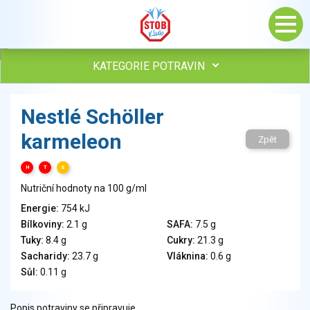
KATEGORIE POTRAVIN
Maso, drůbež, ryby, uzeniny
Nestlé Schöller
Vejce
karmeleon
Mléko
Zpět
Mléčné výrobky
H
T
S
Sýry
Nutriční hodnoty na 100 g/ml
Veganské a vegetariánské výrobky
Tuky
Energie:
754 kJ
Bílkoviny:
2.1 g
SAFA:
7.5 g
Obiloviny, mouka, cereální výrobky
Tuky:
8.4 g
Cukry:
21.3 g
Chléb, pečivo, křehké chleby, pufované výrobky
Sacharidy:
23.7 g
Vláknina:
0.6 g
Přílohy
Sůl:
0.11 g
Ovoce
Ořechy, semena
Popis potraviny se připravuje.