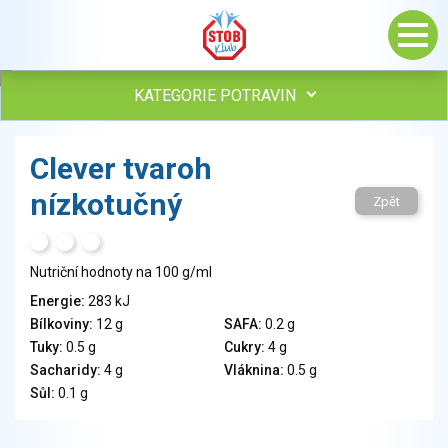
KATEGORIE POTRAVIN
Maso, drůbež, ryby, uzeniny
Clever tvaroh
Vejce
nízkotučný
Mléko
Zpět
Mléčné výrobky
H
T
S
Sýry
Nutriční hodnoty na 100 g/ml
Veganské a vegetariánské výrobky
Tuky
Energie:
283 kJ
Bílkoviny:
12 g
SAFA:
0.2 g
Obiloviny, mouka, cereální výrobky
Tuky:
0.5 g
Cukry:
4 g
Chléb, pečivo, křehké chleby, pufované výrobky
Sacharidy:
4 g
Vláknina:
0.5 g
Přílohy
Sůl:
0.1 g
Ovoce
Ořechy, semena