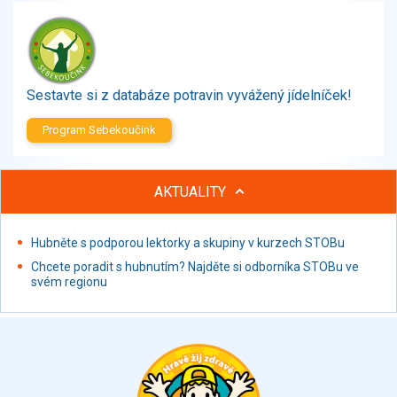
Zelenina
Brambory, luštěniny, houby
Sladkosti, slané výrobky
Zmrzliny
Sestavte si z databáze potravin vyvážený jídelníček!
Ochucovadla, přísady, sladidla
Sušené směsi
Program Sebekoučink
Polotovary, hotové pokrmy
Proteinové výrobky, doplňky stravy
AKTUALITY
Nápoje nealkoholické
Nápoje alkoholické
Restaurace, jídelny, hotová jídla
Hubněte s podporou lektorky a skupiny v kurzech STOBu
Fastfood
Chcete poradit s hubnutím? Najděte si odborníka STOBu ve
svém regionu
Studená kuchyně, lahůdkářské výrobky