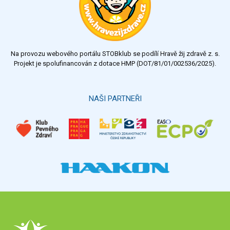
Na provozu webového portálu STOBklub se podílí Hravě žij zdravě z. s.
Projekt je spolufinancován z dotace HMP (DOT/81/01/002536/2025).
NAŠI PARTNEŘI