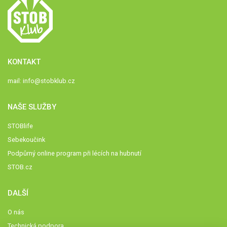
KONTAKT
mail:
info@stobklub.cz
NAŠE SLUŽBY
STOBlife
Sebekoučink
Podpůrný online program při lécích na hubnutí
STOB.cz
DALŠÍ
O nás
Technická podpora