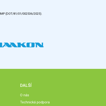
e HMP (DOT/81/01/002536/2025).
DALŠÍ
O nás
Technická podpora