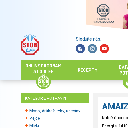
Sledujte nás:
Hledat
ONLINE PROGRAM
DAT
RECEPTY
STOBLIFE
POT
KATEGORIE POTRAVIN
AMAIZI
Maso, drůbež, ryby, uzeniny
Nutriční hodno
Vejce
Mléko
Energie:
1410