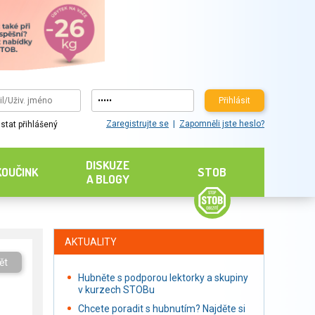
Přihlásit
Zaregistrujte se
Zapomněli jste heslo?
stat přihlášený
DISKUZE
KOUČINK
STOB
A BLOGY
AKTUALITY
ět
Hubněte s podporou lektorky a skupiny
v kurzech STOBu
Chcete poradit s hubnutím? Najděte si