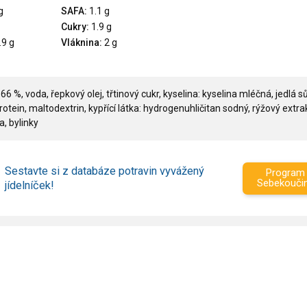
g
SAFA:
1.1 g
Cukry:
1.9 g
.9 g
Vláknina:
2 g
 %, voda, řepkový olej, třtinový cukr, kyselina: kyselina mléčná, jedlá sů
otein, maltodextrin, kypřící látka: hydrogenuhličitan sodný, rýžový extrak
, bylinky
Sestavte si z databáze potravin vyvážený
Program
Sebekouči
jídelníček!