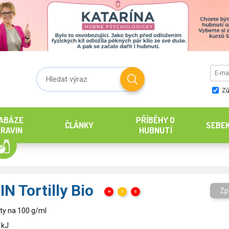
Zů
ABÁZE
PŘÍBĚHY O
ČLÁNKY
SEBE
RAVIN
HUBNUTÍ
N Tortilly Bio
Zp
H
T
S
ty na 100 g/ml
 kJ