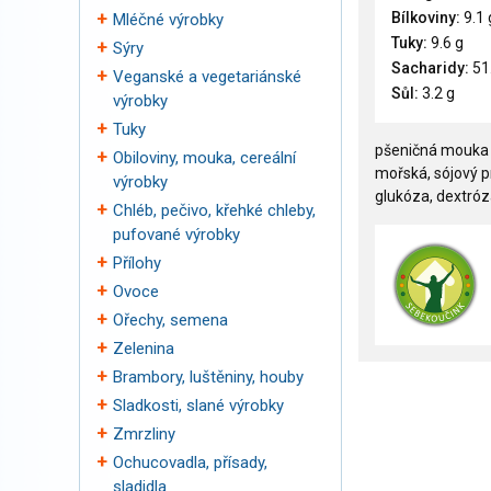
Bílkoviny:
9.1 
Mléčné výrobky
Tuky:
9.6 g
Sýry
Sacharidy:
51
Veganské a vegetariánské
Sůl:
3.2 g
výrobky
Tuky
pšeničná mouka 66
Obiloviny, mouka, cereální
mořská, sójový pr
výrobky
glukóza, dextróza
Chléb, pečivo, křehké chleby,
pufované výrobky
Přílohy
Ovoce
Ořechy, semena
Zelenina
Brambory, luštěniny, houby
Sladkosti, slané výrobky
Zmrzliny
Ochucovadla, přísady,
sladidla