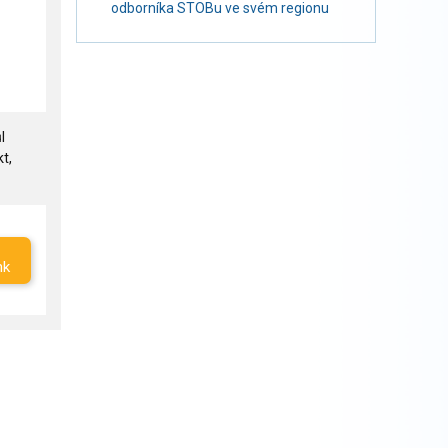
odborníka STOBu ve svém regionu
l
t,
nk